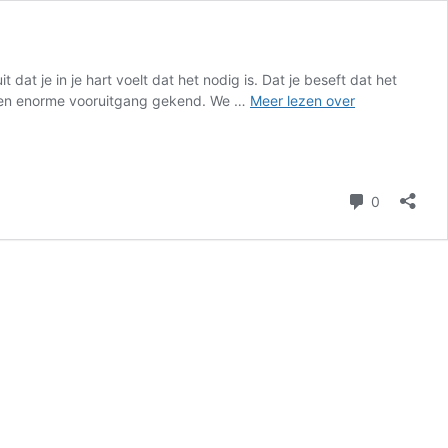
t je in je hart voelt dat het nodig is. Dat je beseft dat het
Waarom
 een enorme vooruitgang gekend. We …
Meer lezen over
zouden
we
duurzaam
doen?
reacties
0