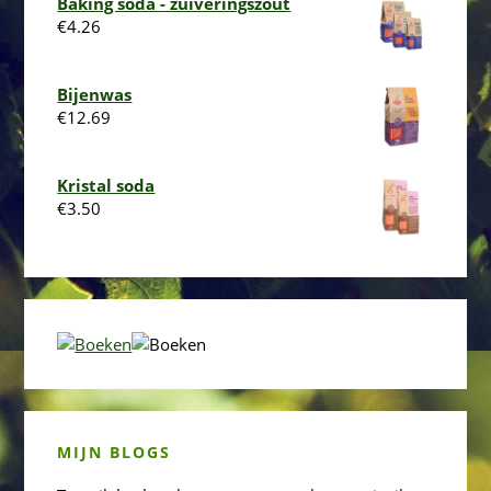
Baking soda - zuiveringszout
€
4.26
Bijenwas
€
12.69
Kristal soda
€
3.50
MIJN BLOGS