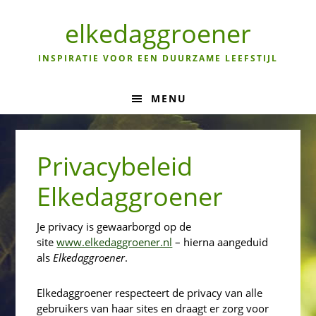
Skip
Skip
Skip
to
to
to
elkedaggroener
primary
main
primary
navigation
content
sidebar
INSPIRATIE VOOR EEN DUURZAME LEEFSTIJL
MENU
Privacybeleid
Elkedaggroener
Je privacy is gewaarborgd op de
site
www.elkedaggroener.nl
– hierna aangeduid
als
Elkedaggroener
.
Elkedaggroener respecteert de privacy van alle
gebruikers van haar sites en draagt er zorg voor