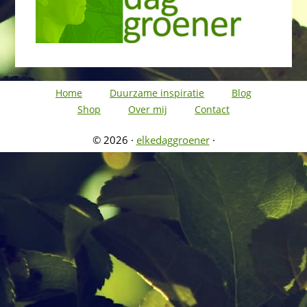
Home
Duurzame inspiratie
Blog
Shop
Over mij
Contact
© 2026 ·
elkedaggroener
·