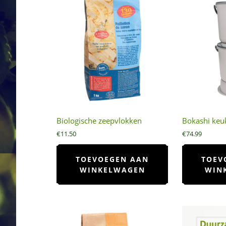
Biologische zeepvlokken
Bokashi ke
€
11.50
€
74.99
TOEVOEGEN AAN
TOEV
WINKELWAGEN
WIN