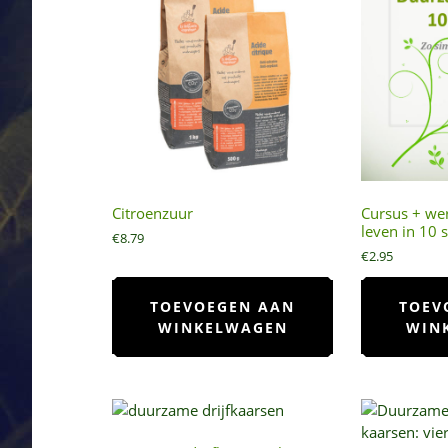
Citroenzuur
Cursus + we
leven in 10 
€
8.79
€
2.95
TOEVOEGEN AAN
TOEV
WINKELWAGEN
WIN