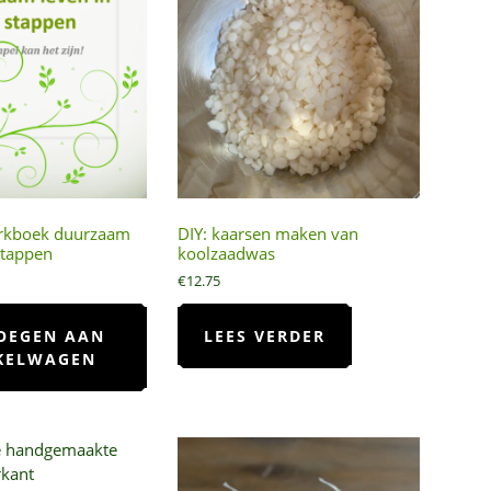
rkboek duurzaam
DIY: kaarsen maken van
stappen
koolzaadwas
€
12.75
OEGEN AAN
LEES VERDER
KELWAGEN