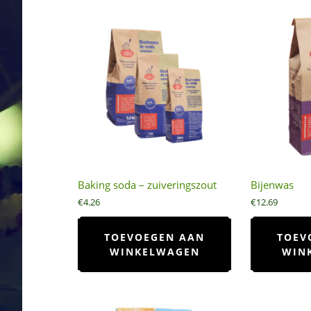
Baking soda – zuiveringszout
Bijenwas
€
4.26
€
12.69
TOEVOEGEN AAN
TOEV
WINKELWAGEN
WIN