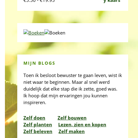
€
5.50
-
€
19.95
€5.50
tot
€19.95
MIJN BLOGS
Toen ik besloot bewuster te gaan leven, wist ik
niet waar te beginnen. Maar al snel werd
duidelijk dat elke stap die ik zette, goed was.
Ik hoop dat mijn ervaringen jou kunnen
inspireren.
Zelf doen
Zelf bouwen
Zelf planten
Lezen, zien en kopen
Zelf beleven
Zelf maken