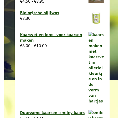
Prijsklasse:
€
4.50
-
€
8.95
€4.50
tot
Biologische olijfwas
€8.95
€
8.30
Kaarsvet en lont - voor kaarsen
maken
Prijsklasse:
€
8.00
-
€
10.00
€8.00
tot
€10.00
Duurzame kaarsen: smiley kaars
Prijsklasse: