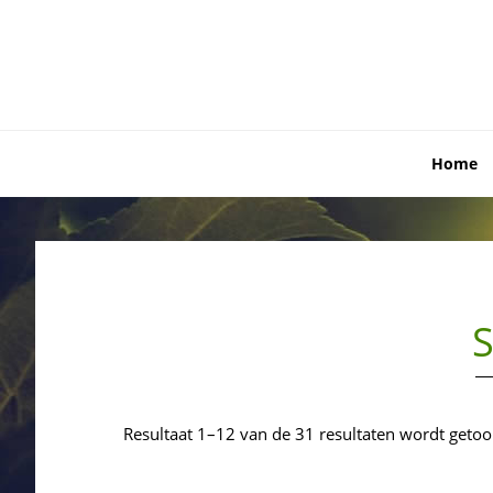
Skip
Skip
Skip
to
to
to
primary
main
primary
navigation
content
sidebar
Home
Resultaat 1–12 van de 31 resultaten wordt geto