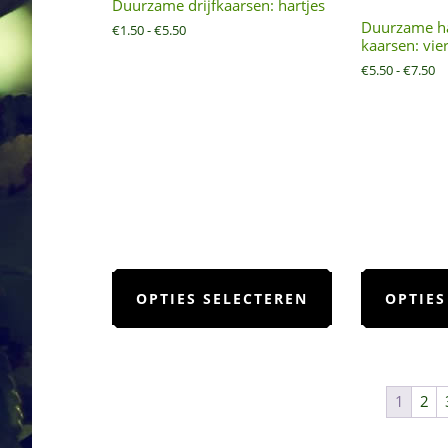
Duurzame drijfkaarsen: hartjes
Duurzame h
Prijsklasse:
€
1.50
-
€
5.50
kaarsen: vie
€1.50
tot
Pr
€
5.50
-
€
7.50
€5.50
€5
to
€7
Dit
product
OPTIES SELECTEREN
OPTIES
heeft
meerdere
variaties.
Deze
optie
1
2
kan
gekozen