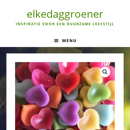
Skip
Skip
Skip
to
to
to
elkedaggroener
primary
main
primary
navigation
content
sidebar
INSPIRATIE VOOR EEN DUURZAME LEEFSTIJL
MENU