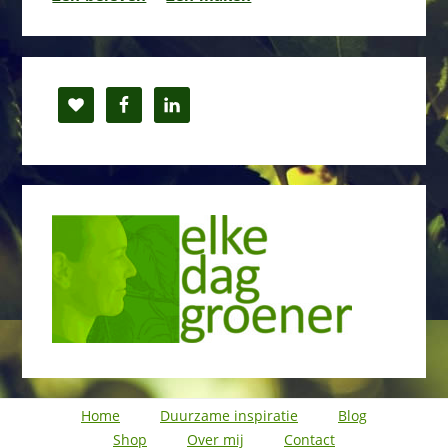
Home
Duurzame inspiratie
Blog
Shop
Over mij
Contact