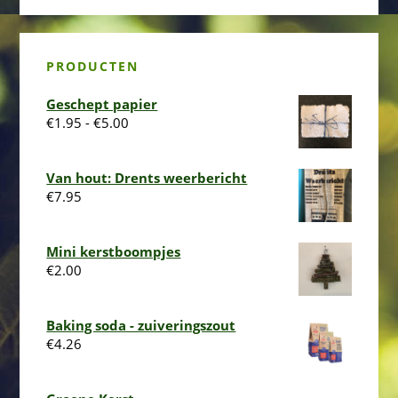
PRODUCTEN
Geschept papier
Prijsklasse:
€
1.95
-
€
5.00
€1.95
tot
Van hout: Drents weerbericht
€5.00
€
7.95
Mini kerstboompjes
€
2.00
Baking soda - zuiveringszout
€
4.26