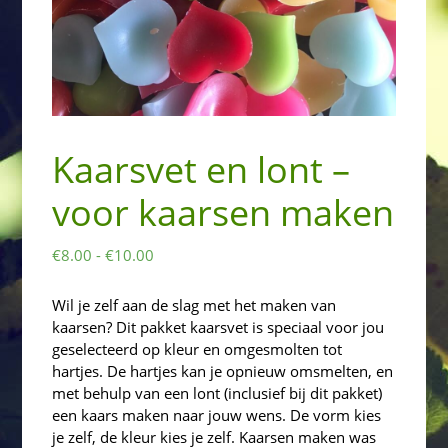
Kaarsvet en lont –
voor kaarsen maken
Prijsklasse:
€
8.00
-
€
10.00
€8.00
tot
Wil je zelf aan de slag met het maken van
€10.00
kaarsen? Dit pakket kaarsvet is speciaal voor jou
geselecteerd op kleur en omgesmolten tot
hartjes. De hartjes kan je opnieuw omsmelten, en
met behulp van een lont (inclusief bij dit pakket)
een kaars maken naar jouw wens. De vorm kies
je zelf, de kleur kies je zelf. Kaarsen maken was