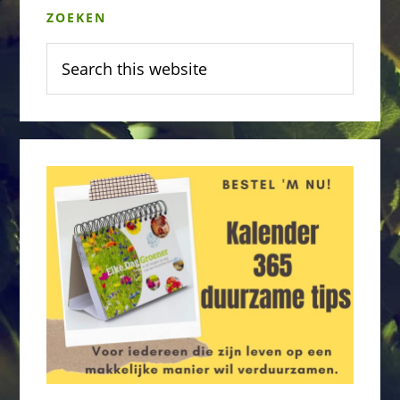
de
ZOEKEN
Sidebar
productpagina
Search
this
website