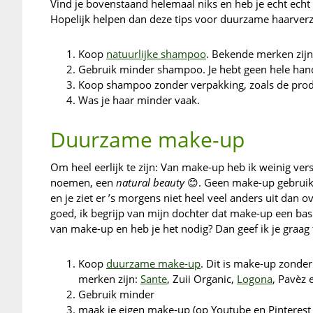
Vind je bovenstaand helemaal niks en heb je echt echt
Hopelijk helpen dan deze tips voor duurzame haarverz
Koop
natuurlijke shampoo
. Bekende merken zijn
Gebruik minder shampoo. Je hebt geen hele han
Koop shampoo zonder verpakking, zoals de pro
Was je haar minder vaak.
Duurzame make-up
Om heel eerlijk te zijn: Van make-up heb ik weinig verst
noemen, een
natural beauty
😊. Geen make-up gebruiken
en je ziet er ’s morgens niet heel veel anders uit dan 
goed, ik begrijp van mijn dochter dat make-up een basisu
van make-up en heb je het nodig? Dan geef ik je graag
Koop
duurzame make-up
. Dit is make-up zonder
merken zijn:
Sante
, Zuii Organic,
Logona
, Pavèz 
Gebruik minder
maak je eigen make-up (op Youtube en Pinterest 