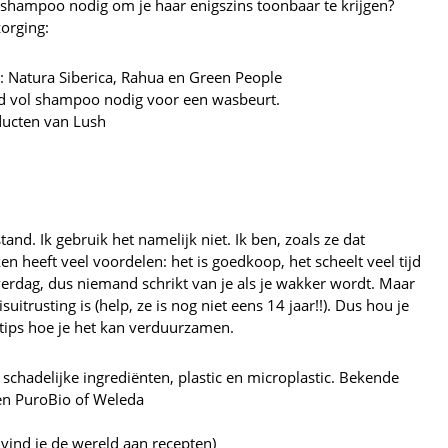
 shampoo nodig om je haar enigszins toonbaar te krijgen?
orging:
: Natura Siberica, Rahua en Green People
d vol shampoo nodig voor een wasbeurt.
ducten van Lush
and. Ik gebruik het namelijk niet. Ik ben, zoals ze dat
 heeft veel voordelen: het is goedkoop, het scheelt veel tijd
overdag, dus niemand schrikt van je als je wakker wordt. Maar
itrusting is (help, ze is nog niet eens 14 jaar!!). Dus hou je
 tips hoe je het kan verduurzamen.
 schadelijke ingrediënten, plastic en microplastic. Bekende
en PuroBio of Weleda
vind je de wereld aan recepten)