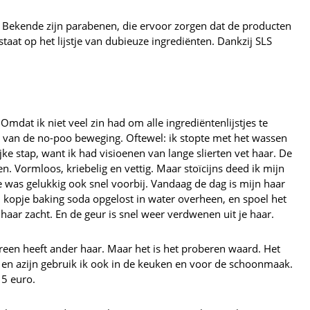
 Bekende zijn parabenen, die ervoor zorgen dat de producten
taat op het lijstje van dubieuze ingrediënten. Dankzij SLS
 Omdat ik niet veel zin had om alle ingrediëntenlijstjes te
id van de no-poo beweging. Oftewel: ik stopte met het wassen
e stap, want ik had visioenen van lange slierten vet haar. De
Vormloos, kriebelig en vettig. Maar stoïcijns deed ik mijn
se was gelukkig ook snel voorbij. Vandaag de dag is mijn haar
n kopje baking soda opgelost in water overheen, en spoel het
haar zacht. En de geur is snel weer verdwenen uit je haar.
reen heeft ander haar. Maar het is het proberen waard. Het
a en azijn gebruik ik ook in de keuken en voor de schoonmaak.
 5 euro.