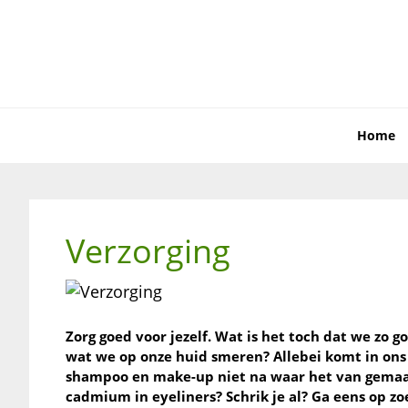
Skip
Skip
Skip
to
to
to
primary
main
primary
navigation
content
sidebar
Home
Verzorging
Zorg goed voor jezelf. Wat is het toch dat we zo
wat we op onze huid smeren? Allebei komt in ons 
shampoo en make-up niet na waar het van gemaakt
cadmium in eyeliners? Schrik je al? Ga eens op z