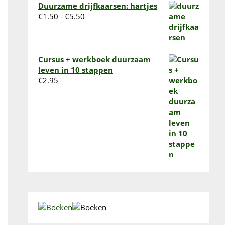
tot
Duurzame drijfkaarsen: hartjes
€10.95
Prijsklasse:
€
1.50
-
€
5.50
€1.50
tot
€5.50
Cursus + werkboek duurzaam
leven in 10 stappen
€
2.95