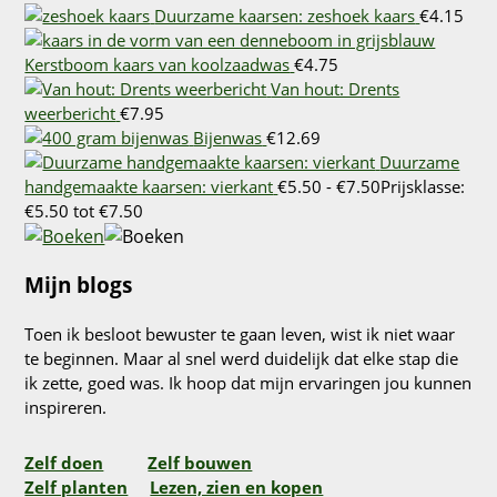
Duurzame kaarsen: zeshoek kaars
€
4.15
Kerstboom kaars van koolzaadwas
€
4.75
Van hout: Drents
weerbericht
€
7.95
Bijenwas
€
12.69
Duurzame
handgemaakte kaarsen: vierkant
€
5.50
-
€
7.50
Prijsklasse:
€5.50 tot €7.50
Mijn blogs
Toen ik besloot bewuster te gaan leven, wist ik niet waar
te beginnen. Maar al snel werd duidelijk dat elke stap die
ik zette, goed was. Ik hoop dat mijn ervaringen jou kunnen
inspireren.
Zelf doen
Zelf bouwen
Zelf planten
Lezen, zien en kopen