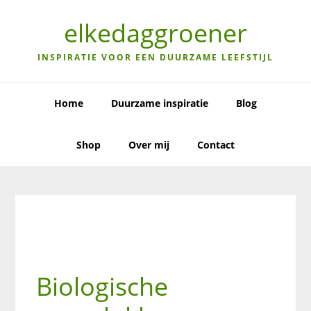
Skip
Skip
Skip
to
to
to
elkedaggroener
primary
main
primary
navigation
content
sidebar
INSPIRATIE VOOR EEN DUURZAME LEEFSTIJL
Home
Duurzame inspiratie
Blog
Shop
Over mij
Contact
Biologische