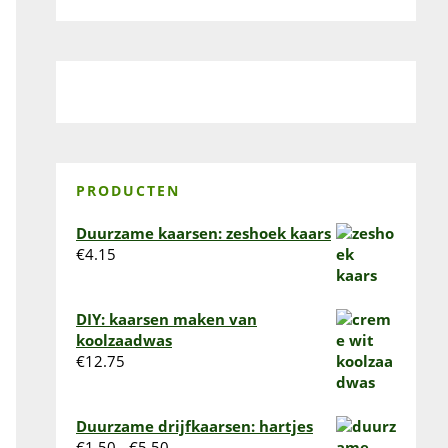
PRODUCTEN
Duurzame kaarsen: zeshoek kaars
€
4.15
DIY: kaarsen maken van
koolzaadwas
€
12.75
Duurzame drijfkaarsen: hartjes
Prijsklasse:
€
1.50
-
€
5.50