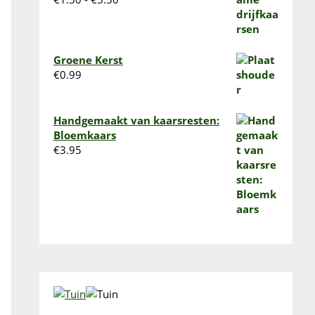
€1.50
tot
€5.50
Groene Kerst
€
0.99
Handgemaakt van kaarsresten:
Bloemkaars
€
3.95