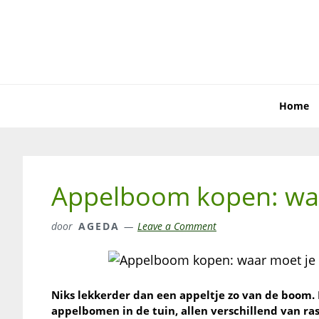
Skip
Skip
Skip
to
to
to
primary
main
primary
navigation
content
sidebar
Home
Appelboom kopen: waa
door
AGEDA
Leave a Comment
Niks lekkerder dan een appeltje zo van de boom. 
appelbomen in de tuin, allen verschillend van r