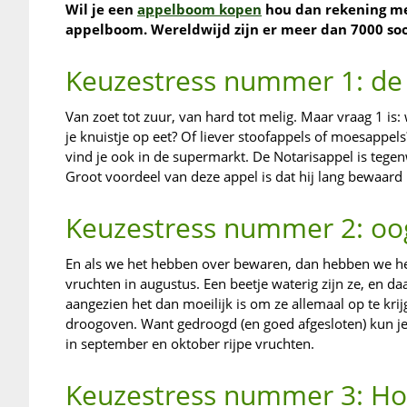
Wil je een
appelboom kopen
hou dan rekening me
appelboom. Wereldwijd zijn er meer dan 7000 soo
Keuzestress nummer 1: d
Van zoet tot zuur, van hard tot melig. Maar vraag 1 is: 
je knuistje op eet? Of liever stoofappels of moesappel
vind je ook in de supermarkt. De Notarisappel is tegen
Groot voordeel van deze appel is dat hij lang bewaard
Keuzestress nummer 2: oog
En als we het hebben over bewaren, dan hebben we he
vruchten in augustus. Een beetje waterig zijn ze, en d
aangezien het dan moeilijk is om ze allemaal op te kri
droogoven. Want gedroogd (en goed afgesloten) kun
in september en oktober rijpe vruchten.
Keuzestress nummer 3: Ho