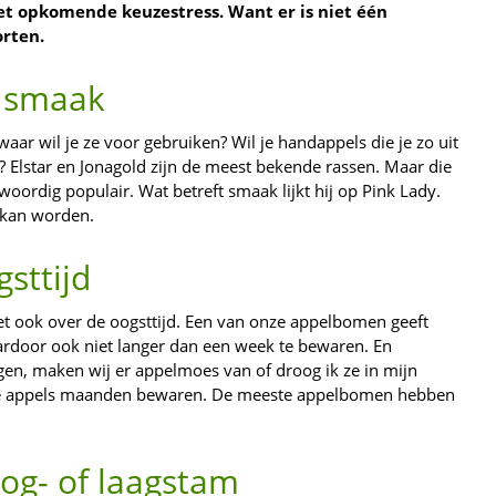
t opkomende keuzestress. Want er is niet één
rten.
e smaak
waar wil je ze voor gebruiken? Wil je handappels die je zo uit
s? Elstar en Jonagold zijn de meest bekende rassen. Maar die
woordig populair. Wat betreft smaak lijkt hij op Pink Lady.
 kan worden.
sttijd
t ook over de oogsttijd. Een van onze appelbomen geeft
aardoor ook niet langer dan een week te bewaren. En
jgen, maken wij er appelmoes van of droog ik ze in mijn
 je appels maanden bewaren. De meeste appelbomen hebben
og- of laagstam