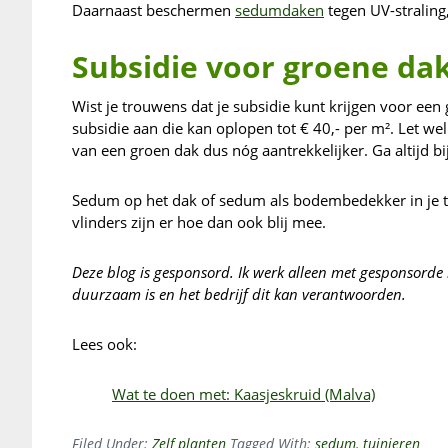
Daarnaast beschermen
sedumdaken
tegen UV-straling
Subsidie voor groene da
Wist je trouwens dat je subsidie kunt krijgen voor e
subsidie aan die kan oplopen tot € 40,- per m². Let we
van een groen dak dus nóg aantrekkelijker. Ga altijd 
Sedum op het dak of sedum als bodembedekker in je tui
vlinders zijn er hoe dan ook blij mee.
Deze blog is gesponsord. Ik werk alleen met gesponsorde 
duurzaam is en het bedrijf dit kan verantwoorden.
Lees ook:
Wat te doen met: Kaasjeskruid (Malva)
Filed Under:
Zelf planten
Tagged With:
sedum
,
tuinieren