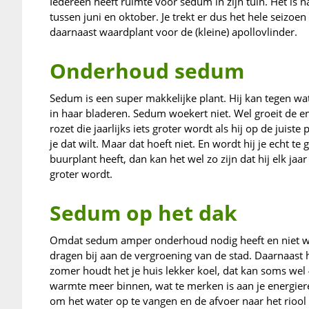
Iedereen heeft ruimte voor sedum in zijn tuin. Het is
tussen juni en oktober. Je trekt er dus het hele seizoe
daarnaast waardplant voor de (kleine) apollovlinder.
Onderhoud sedum
Sedum is een super makkelijke plant. Hij kan tegen wa
in haar bladeren. Sedum woekert niet. Wel groeit de e
rozet die jaarlijks iets groter wordt als hij op de juiste
je dat wilt. Maar dat hoeft niet. En wordt hij je echt te
buurplant heeft, dan kan het wel zo zijn dat hij elk jaa
groter wordt.
Sedum op het dak
Omdat sedum amper onderhoud nodig heeft en niet wo
dragen bij aan de vergroening van de stad. Daarnaast 
zomer houdt het je huis lekker koel, dat kan soms wel 
warmte meer binnen, wat te merken is aan je energiere
om het water op te vangen en de afvoer naar het riool g