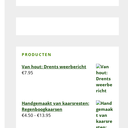
PRODUCTEN
Van hout: Drents weerbericht
€
7.95
Handgemaakt van kaarsresten:
Regenboogkaarsen
Prijsklasse:
€
4.50
-
€
13.95
€4.50
tot