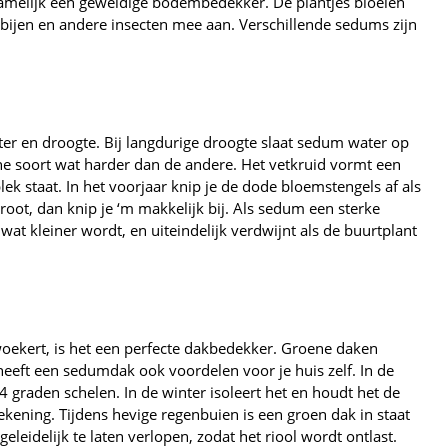
 namelijk een geweldige bodembedekker. De plantjes bloeien
n bijen en andere insecten mee aan. Verschillende sedums zijn
ter en droogte. Bij langdurige droogte slaat sedum water op
ne soort wat harder dan de andere. Het vetkruid vormt een
 plek staat. In het voorjaar knip je de dode bloemstengels af als
 groot, dan knip je ‘m makkelijk bij. Als sedum een sterke
r wat kleiner wordt, en uiteindelijk verdwijnt als de buurtplant
ekert, is het een perfecte dakbedekker. Groene daken
heeft een sedumdak ook voordelen voor je huis zelf. In de
4 graden schelen. In de winter isoleert het en houdt het de
kening. Tijdens hevige regenbuien is een groen dak in staat
eleidelijk te laten verlopen, zodat het riool wordt ontlast.