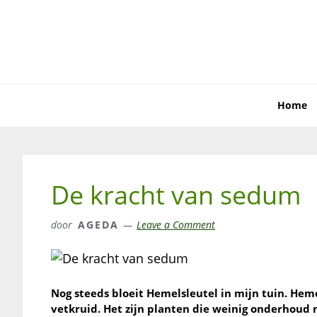
Skip
Skip
Skip
to
to
to
primary
main
primary
navigation
content
sidebar
Home
De kracht van sedum
door
AGEDA
Leave a Comment
Nog steeds bloeit Hemelsleutel in mijn tuin. Hem
vetkruid. Het zijn planten die weinig onderhoud