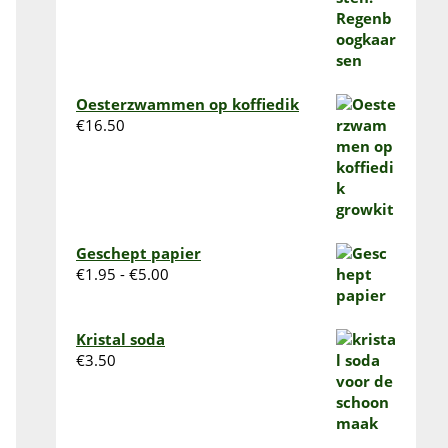
€13.95
Oesterzwammen op koffiedik
€
16.50
Geschept papier
Prijsklasse:
€
1.95
-
€
5.00
€1.95
tot
€5.00
Kristal soda
€
3.50