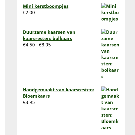
Mini kerstboompjes
€
2.00
Duurzame kaarsen van
kaarsresten: bolkaars
Prijsklasse:
€
4.50
-
€
8.95
€4.50
tot
€8.95
Handgemaakt van kaarsresten:
Bloemkaars
€
3.95