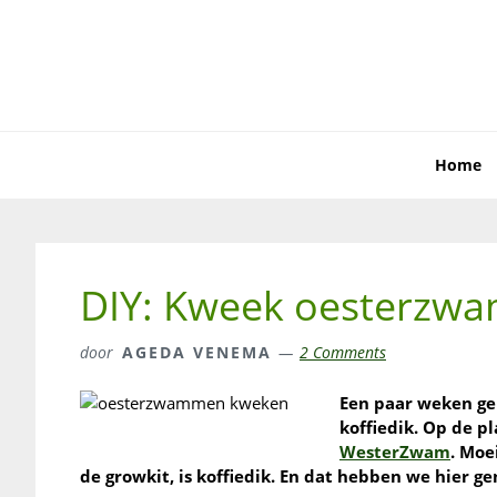
Skip
Skip
Skip
to
to
to
primary
main
primary
navigation
content
sidebar
Home
DIY: Kweek oesterzwa
door
AGEDA VENEMA
2 Comments
Een paar weken g
koffiedik. Op de 
WesterZwam
. Moe
de growkit, is koffiedik. En dat hebben we hier ge