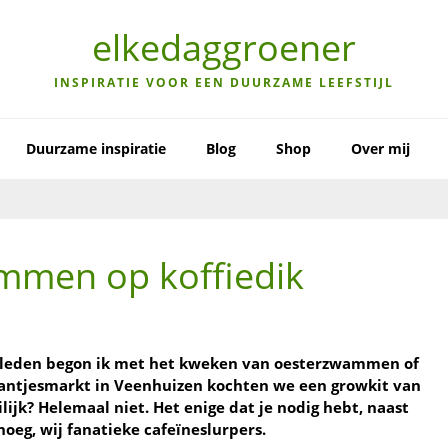
elkedaggroener
INSPIRATIE VOOR EEN DUURZAME LEEFSTIJL
Duurzame inspiratie
Blog
Shop
Over mij
mmen op koffiedik
eleden begon ik met het kweken van oesterzwammen of
plantjesmarkt in Veenhuizen kochten we een growkit van
ilijk? Helemaal niet. Het enige dat je nodig hebt, naast
noeg, wij fanatieke cafeïneslurpers.