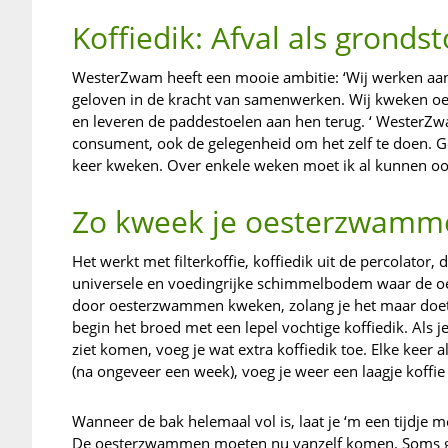
Koffiedik: Afval als grondst
WesterZwam heeft een mooie ambitie: ‘Wij werken aan l
geloven in de kracht van samenwerken. Wij kweken oe
en leveren de paddestoelen aan hen terug. ‘ WesterZw
consument, ook de gelegenheid om het zelf te doen. G
keer kweken. Over enkele weken moet ik al kunnen oo
Zo kweek je oesterzwamm
Het werkt met filterkoffie, koffiedik uit de percolator
universele en voedingrijke schimmelbodem waar de oest
door oesterzwammen kweken, zolang je het maar doet 
begin het broed met een lepel vochtige koffiedik. Als
ziet komen, voeg je wat extra koffiedik toe. Elke keer a
(na ongeveer een week), voeg je weer een laagje koffie 
Wanneer de bak helemaal vol is, laat je ‘m een tijdje me
De oesterzwammen moeten nu vanzelf komen. Soms gaa