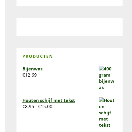
PRODUCTEN
Bijenwas
€
12.69
Houten schijf met tekst
Prijsklasse:
€
8.95
-
€
15.00
€8.95
tot
€15.00