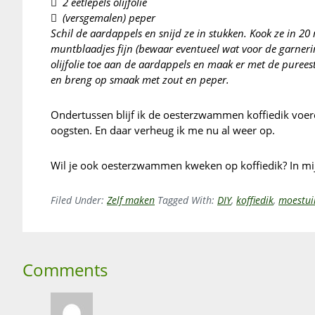
 2 eetlepels olijfolie
 (versgemalen) peper
Schil de aardappels en snijd ze in stukken. Kook ze in 2
muntblaadjes fijn (bewaar eventueel wat voor de garneri
olijfolie toe aan de aardappels en maak er met de pure
en breng op smaak met zout en peper.
Ondertussen blijf ik de oesterzwammen koffiedik voer
oogsten. En daar verheug ik me nu al weer op.
Wil je ook oesterzwammen kweken op koffiedik? In m
Filed Under:
Zelf maken
Tagged With:
DIY
,
koffiedik
,
moestui
Reader
Comments
Interactions