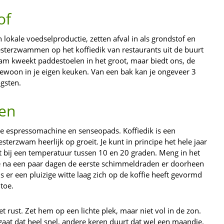
of
okale voedselproductie, zetten afval in als grondstof en
sterzwammen op het koffiedik van restaurants uit de buurt
am kweekt paddestoelen in het groot, maar biedt ons, de
ewoon in je eigen keuken. Van een bak kan je ongeveer 3
gsten.
en
, de espressomachine en senseopads. Koffiedik is een
erzwam heerlijk op groeit. Je kunt in principe het hele jaar
bij een temperatuur tussen 10 en 20 graden. Meng in het
 je na een paar dagen de eerste schimmeldraden er doorheen
ls er een pluizige witte laag zich op de koffie heeft gevormd
toe.
t rust. Zet hem op een lichte plek, maar niet vol in de zon.
t dat heel snel, andere keren duurt dat wel een maandje.