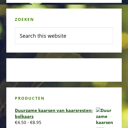
Primary
ZOEKEN
Sidebar
Search
this
website
PRODUCTEN
Duurzame kaarsen van kaarsresten:
bolkaars
Prijsklasse:
€
4.50
-
€
8.95