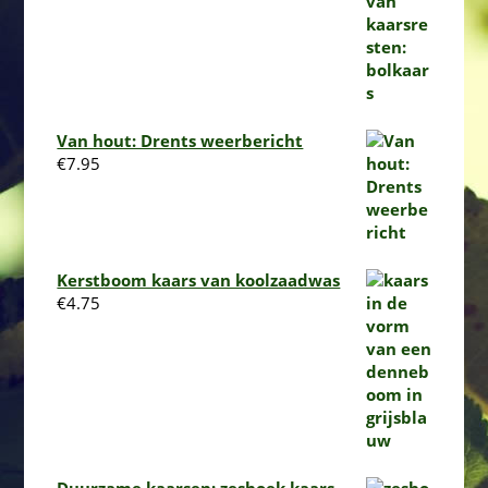
€4.50
tot
€8.95
Van hout: Drents weerbericht
€
7.95
Kerstboom kaars van koolzaadwas
€
4.75