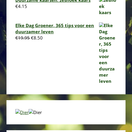
Duurzame kaarsen: zeshoek kaars
€
4.15
Elke Dag Groener, 365 tips voor een
duurzamer leven
Oorspronkelijke
Huidige
€
19.95
€
8.50
prijs
prijs
was:
is:
€19.95.
€8.50.