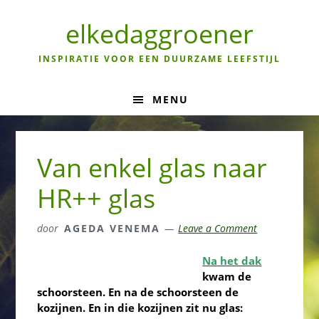
Skip
Skip
Skip
to
to
to
elkedaggroener
primary
main
primary
navigation
content
sidebar
INSPIRATIE VOOR EEN DUURZAME LEEFSTIJL
MENU
Van enkel glas naar
HR++ glas
door
AGEDA VENEMA
Leave a Comment
Na het dak
kwam de
schoorsteen. En na de schoorsteen de
kozijnen. En in die kozijnen zit nu glas: