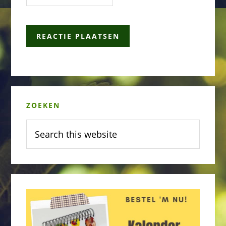
Primary
ZOEKEN
Sidebar
Search
this
website