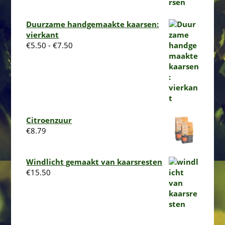
tot
€5.50
Duurzame handgemaakte kaarsen:
vierkant
Prijsklasse:
€
5.50
-
€
7.50
€5.50
tot
€7.50
Citroenzuur
€
8.79
Windlicht gemaakt van kaarsresten
€
15.50