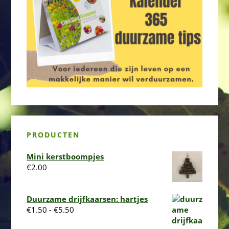
PRODUCTEN
Mini kerstboompjes
€
2.00
Duurzame drijfkaarsen: hartjes
Prijsklasse:
€
1.50
-
€
5.50
€1.50