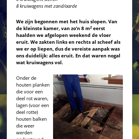
8 kruiwagens met zand/aarde
We zijn begonnen met het huis slopen. Van
2
de kleinste kamer, van zo’n 8 m
eerst
haalden we afgelopen weekend de vloer
eruit. We zakten links en rechts al scheef als
we er op liepen, dus de vereiste aanpak was
ons duidelijk: alles eruit. En dat waren nogal
wat kruiwagens vol.
Onder de
houten planken
die voor een
deel rot waren,
lagen (voor een
deel rotte)
houten balken
die weer
werden