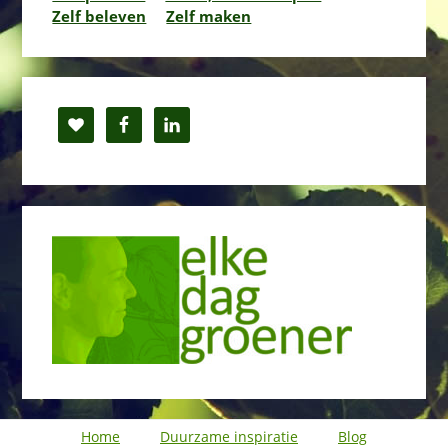
Zelf beleven
Zelf maken
Home
Duurzame inspiratie
Blog