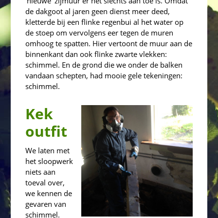
‘nieuwe’ zijmuur er het slechts aan toe is. Omdat
de dakgoot al jaren geen dienst meer deed,
kletterde bij een flinke regenbui al het water op
de stoep om vervolgens eer tegen de muren
omhoog te spatten. Hier vertoont de muur aan de
binnenkant dan ook flinke zwarte vlekken:
schimmel. En de grond die we onder de balken
vandaan schepten, had mooie gele tekeningen:
schimmel.
Kek
outfit
We laten met
het sloopwerk
niets aan
toeval over,
we kennen de
gevaren van
schimmel.