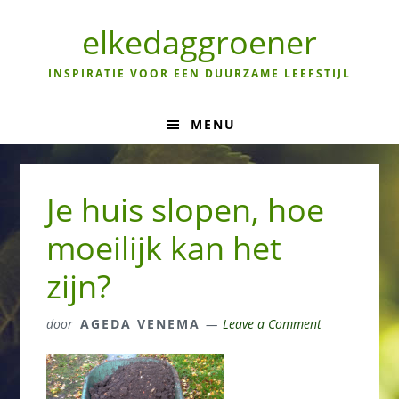
Skip
Skip
Skip
to
to
to
elkedaggroener
primary
main
primary
navigation
content
sidebar
INSPIRATIE VOOR EEN DUURZAME LEEFSTIJL
MENU
Je huis slopen, hoe
moeilijk kan het
zijn?
door
AGEDA VENEMA
Leave a Comment