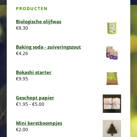
PRODUCTEN
Biologische olijfwas
€
8.30
Baking soda - zuiveringszout
€
4.26
Bokashi starter
€
9.95
Geschept papier
Prijsklasse:
€
1.95
-
€
5.00
€1.95
tot
Mini kerstboompjes
€5.00
€
2.00