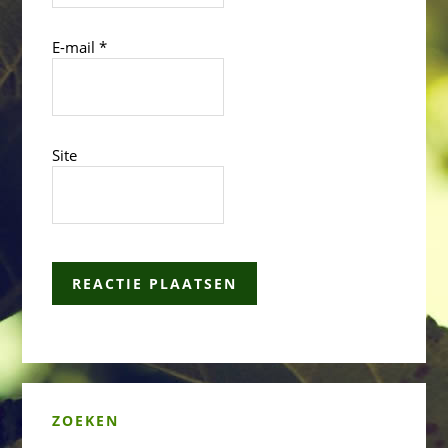
E-mail
*
Site
Primary
ZOEKEN
Sidebar