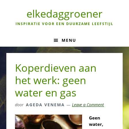
Skip
Skip
Skip
to
to
to
elkedaggroener
primary
main
primary
navigation
content
sidebar
INSPIRATIE VOOR EEN DUURZAME LEEFSTIJL
MENU
Koperdieven aan
het werk: geen
water en gas
door
AGEDA VENEMA
Leave a Comment
Geen
water,