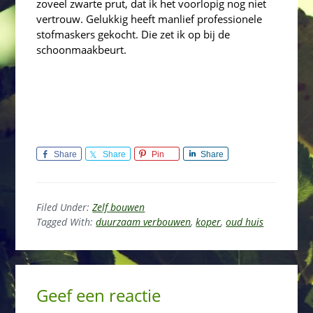
zoveel zwarte prut, dat ik het voorlopig nog niet
vertrouw. Gelukkig heeft manlief professionele
stofmaskers gekocht. Die zet ik op bij de
schoonmaakbeurt.
Share
Share
Pin
Share
Filed Under:
Zelf bouwen
Tagged With:
duurzaam verbouwen
,
koper
,
oud huis
Reader
Geef een reactie
Interactions