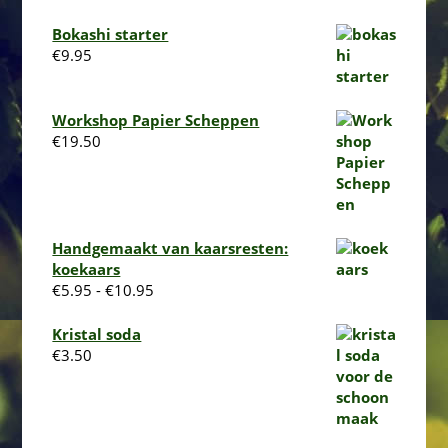
Bokashi starter
€
9.95
Workshop Papier Scheppen
€
19.50
Handgemaakt van kaarsresten:
koekaars
Prijsklasse:
€
5.95
-
€
10.95
€5.95
tot
Kristal soda
€10.95
€
3.50