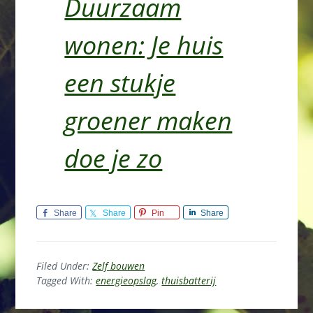
Duurzaam
wonen: Je huis
een stukje
groener maken
doe je zo
Share
Share
Pin
Share
Filed Under:
Zelf bouwen
Tagged With:
energieopslag
,
thuisbatterij