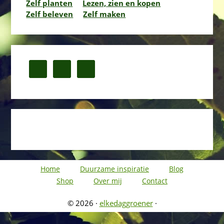
Zelf planten
Lezen, zien en kopen
Zelf beleven
Zelf maken
Home
Duurzame inspiratie
Blog
Shop
Over mij
Contact
© 2026 ·
elkedaggroener
·