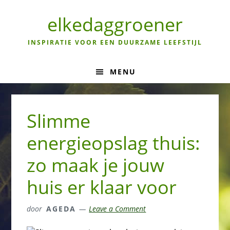
Skip
Skip
Skip
to
to
to
elkedaggroener
primary
main
primary
navigation
content
sidebar
INSPIRATIE VOOR EEN DUURZAME LEEFSTIJL
MENU
Slimme
energieopslag thuis:
zo maak je jouw
huis er klaar voor
door
AGEDA
Leave a Comment