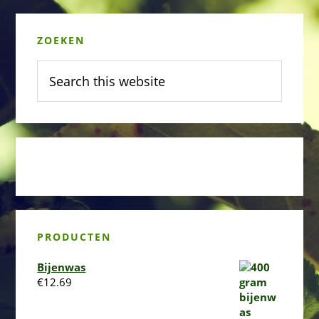
Primary
ZOEKEN
Sidebar
Search
this
website
PRODUCTEN
Bijenwas
€
12.69