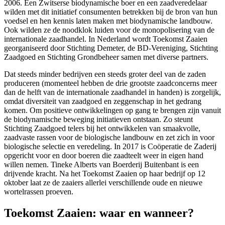
2006. Een Zwitserse biodynamische boer en een zaadveredelaar
wilden met dit initiatief consumenten betrekken bij de bron van hun
voedsel en hen kennis laten maken met biodynamische landbouw.
Ook wilden ze de noodklok luiden voor de monopolisering van de
internationale zaadhandel. In Nederland wordt Toekomst Zaaien
georganiseerd door Stichting Demeter, de BD-Vereniging, Stichting
Zaadgoed en Stichting Grondbeheer samen met diverse partners.
Dat steeds minder bedrijven een steeds groter deel van de zaden
produceren (momenteel hebben de drie grootste zaadconcerns meer
dan de helft van de internationale zaadhandel in handen) is zorgelijk,
omdat diversiteit van zaadgoed en zeggenschap in het gedrang
komen. Om positieve ontwikkelingen op gang te brengen zijn vanuit
de biodynamische beweging initiatieven ontstaan. Zo steunt
Stichting Zaadgoed telers bij het ontwikkelen van smaakvolle,
zaadvaste rassen voor de biologische landbouw en zet zich in voor
biologische selectie en veredeling. In 2017 is Coöperatie de Zaderij
opgericht voor en door boeren die zaadteelt weer in eigen hand
willen nemen. Tineke Alberts van Boerderij Buitenbant is een
drijvende kracht. Na het Toekomst Zaaien op haar bedrijf op 12
oktober laat ze de zaaiers allerlei verschillende oude en nieuwe
wortelrassen proeven.
Toekomst Zaaien: waar en wanneer?