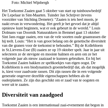
Foto: Michiel Wijnbergh
Het Toekomst Zaaien gaat 5 oktober van start op tuinbouwbedrijf
De Lepelaar in Sint-Maarten. Tuinder Jan Schrijver (tevens
voorzitter van Stichting Demeter): “Zaaien is iets heel moois, je
raakt ervan in verwondering. Het geeft je het gevoel dat je altijd
opnieuw kunt beginnen, wat er ook gebeurt in de wereld.” Louis
Dolmans van Doornik Natuurakkers in Bemmel gaat 13 oktober
Sint Jans rogge zaaien, een van de vele soorten oude graanrassen die
hij teelt. Louis: “Het is van groot belang om de genetische diversiteit
van die granen voor de toekomst te behouden.” Bij de Kollebloem
in St.Lievens-Esse (B) zaaien ze op 19 oktober spelt. Jaar in jaar uit
selecteren ze de stevigste en mooiste halmen en aren om ze het
volgende jaar als nieuw zaaizaad te kunnen gebruiken. En bij het
Toekomst Zaaien bakken ze speltkoekjes van eigen oogst. De
Kollebloem is een biodynamisch groentebedrijf dat, als dat mogelijk
is, kiest voor zaadvaste rassen. Dit zijn rassen die in een volgende
generatie ongeveer dezelfde eigenschappen hebben als de
ouderplanten. Ze zijn dus geschikt om er zaad van te oogsten en
weer uit te zaaien.
Diversiteit van zaadgoed
Toekomst Zaaien is een internationaal zaai-evenement dat begon in