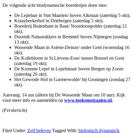
De volgende acht biodynamische boerderijen doen mee:
De Lepelaar in Sint Maarten/ boven Alkmaar (zaterdag 5 okt);
Kraaybeekerhof in Driebergen (zaterdag 5 okt);
Boerderij Buitenbant in Bant/ Noordoostpolder (zaterdag 12
okt);
Doornik Natuurakkers in Bemmel/ boven Nijmegen (zondag
13 okt);
Wassende Maan in Astene-Deinze/ onder Gent (woensdag 16
okt);
De Kollebloem in St.Lievens-Esse/ tussen Brussel en Gent
(zaterdag 19 okt);
De Kromme Lepel in Lepelstraat/ boven Bergen op Zoom
(zaterdag 26 okt);
Het Geweide Hof in Garmerwolde/ bij Groningen (zondag 27
okt).
Aanvang: 14 uur (alleen bij De Wassende Maan om 10 uur). Kijk
voor meer info en aanmelden op
www.toekomstzaaien.nl
.
(Persbericht)
Filed Under:
Zelf beleven
Tagged With:
biologisch dynamisch
,