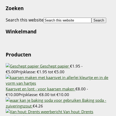
Zoeken
Search this website
Winkelmand
Producten
Geschept papier
€
1.95
-
€
5.00
Prijsklasse: €1.95 tot €5.00
Kaarsvet en lont - voor kaarsen maken
€
8.00
-
€
10.00
Prijsklasse: €8.00 tot €10.00
Baking soda -
zuiveringszout
€
4.26
Van hout: Drents