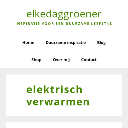
Skip
Skip
Skip
to
to
to
elkedaggroener
primary
main
primary
navigation
content
sidebar
INSPIRATIE VOOR EEN DUURZAME LEEFSTIJL
Home
Duurzame inspiratie
Blog
Shop
Over mij
Contact
elektrisch
verwarmen