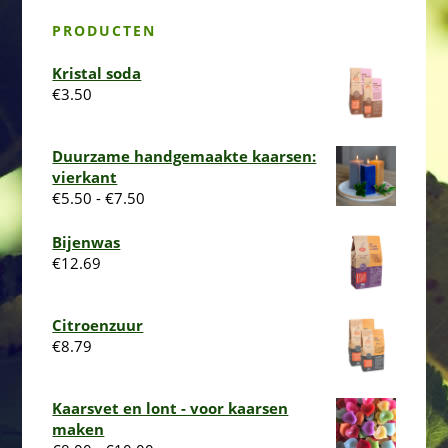
PRODUCTEN
Kristal soda
€
3.50
Duurzame handgemaakte kaarsen:
vierkant
Prijsklasse:
€
5.50
-
€
7.50
€5.50
tot
Bijenwas
€7.50
€
12.69
Citroenzuur
€
8.79
Kaarsvet en lont - voor kaarsen
maken