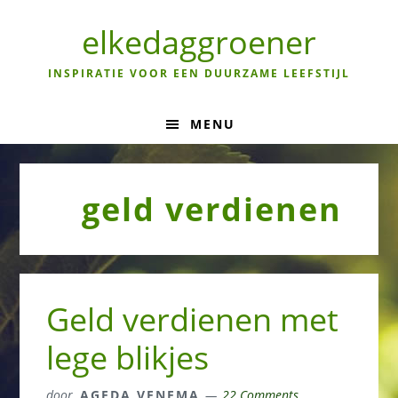
Skip
Skip
Skip
to
to
to
elkedaggroener
primary
main
primary
navigation
content
sidebar
INSPIRATIE VOOR EEN DUURZAME LEEFSTIJL
MENU
geld verdienen
Geld verdienen met
lege blikjes
door
AGEDA VENEMA
22 Comments