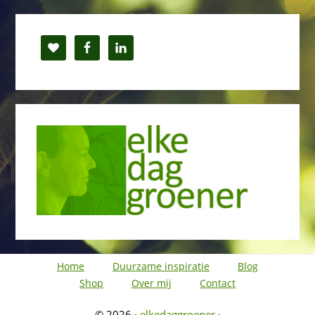
Home
Duurzame inspiratie
Blog
Shop
Over mij
Contact
© 2026 ·
elkedaggroener
·