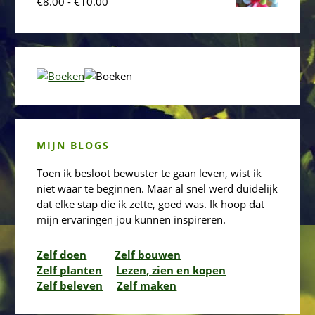
Prijsklasse:
€
8.00
-
€
10.00
€8.00
tot
€10.00
MIJN BLOGS
Toen ik besloot bewuster te gaan leven, wist ik
niet waar te beginnen. Maar al snel werd duidelijk
dat elke stap die ik zette, goed was. Ik hoop dat
mijn ervaringen jou kunnen inspireren.
Zelf doen
Zelf bouwen
Zelf planten
Lezen, zien en kopen
Zelf beleven
Zelf maken