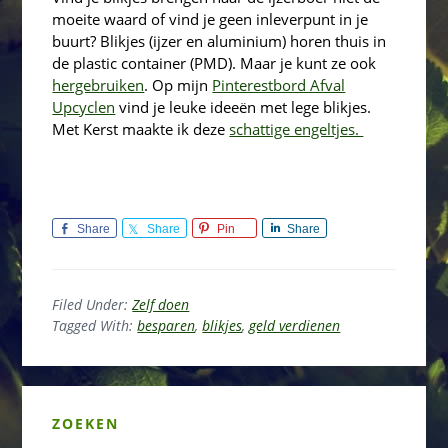
moeite waard of vind je geen inleverpunt in je
buurt? Blikjes (ijzer en aluminium) horen thuis in
de plastic container (PMD). Maar je kunt ze ook
hergebruiken
. Op mijn
Pinterestbord Afval
Upcyclen
vind je leuke ideeën met lege blikjes.
Met Kerst maakte ik deze
schattige engeltjes.
Share
Share
Pin
Share
Filed Under:
Zelf doen
Tagged With:
besparen
,
blikjes
,
geld verdienen
Primary
ZOEKEN
Sidebar