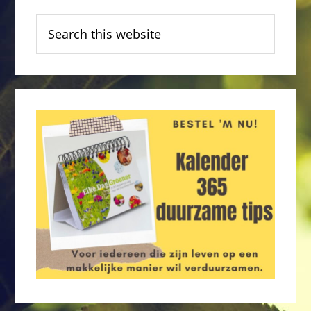
Sidebar
Search
this
website