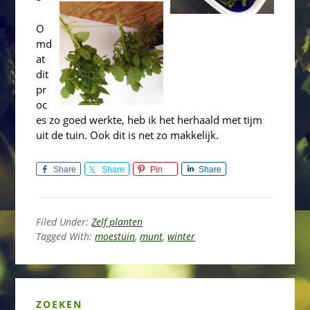
O
md
at
dit
pr
oc
es zo goed werkte, heb ik het herhaald met tijm
uit de tuin. Ook dit is net zo makkelijk.
Share
Share
Pin
Share
Filed Under:
Zelf planten
Tagged With:
moestuin
,
munt
,
winter
Primary
ZOEKEN