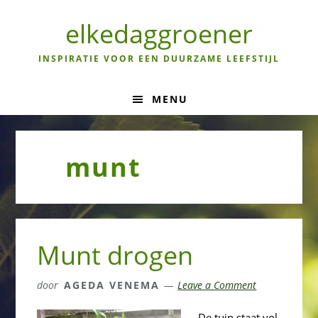
Skip
Skip
Skip
to
to
to
elkedaggroener
primary
main
primary
navigation
content
sidebar
INSPIRATIE VOOR EEN DUURZAME LEEFSTIJL
MENU
munt
Munt drogen
door
AGEDA VENEMA
Leave a Comment
De tuin staat vol