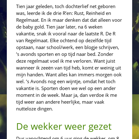
Tien jaar geleden, toch dochterlief net geboren
was, leerde ik de drie R’en: Rust, Reinheid en
Regelmaat. En ik maar denken dat dat alleen voor
de baby gold. Tien jaar later, na 6 weken
vakantie, snak ik vooral naar de laatste R. De R
van Regelmaat. Elke ochtend op dezelfde tijd
opstaan, naar school/werk, een blogje schrijven,
’s avonds sporten en op tijd naar bed. Zonder
deze regelmaat voel ik me verloren. Want juist
wanneer ik zeeën van tijd heb, komt er weinig uit
mijn handen. Want alles kan immers morgen ook
wel. ’s Avonds nog een wijntje, omdat het toch
vakantie is. Sporten doen we wel op een ander
moment in de week. Maar ja, dan verdoe ik me
tijd weer aan andere heerlijke, maar vaak
nutteloze dingen.
De wekker weer gezet
Dus vanochtend om 6 uur ging de wekker, om 8