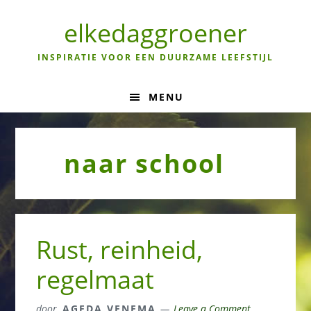
Skip
Skip
Skip
to
to
to
elkedaggroener
primary
main
primary
navigation
content
sidebar
INSPIRATIE VOOR EEN DUURZAME LEEFSTIJL
MENU
naar school
Rust, reinheid,
regelmaat
door
AGEDA VENEMA
Leave a Comment