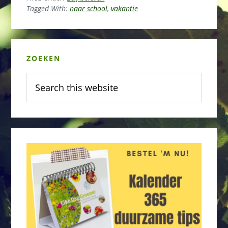
Tagged With:
naar school
,
vakantie
Primary
ZOEKEN
Sidebar
Search
this
website