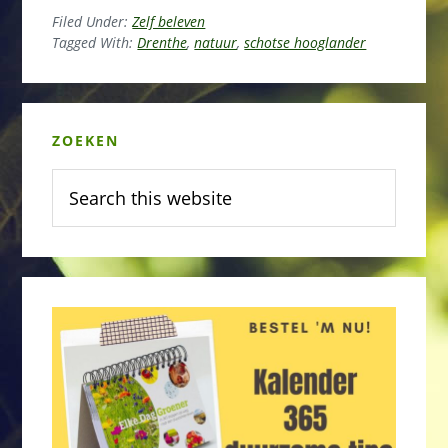
Filed Under:
Zelf beleven
Tagged With:
Drenthe
,
natuur
,
schotse hooglander
Primary
ZOEKEN
Sidebar
Search
this
website