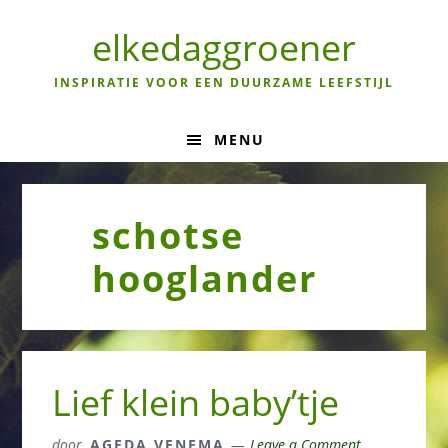
Skip
Skip
Skip
to
to
to
elkedaggroener
primary
main
primary
navigation
content
sidebar
INSPIRATIE VOOR EEN DUURZAME LEEFSTIJL
MENU
schotse
hooglander
Lief klein baby’tje
door
AGEDA VENEMA
Leave a Comment