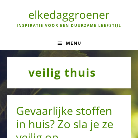
Skip
Skip
Skip
to
to
to
elkedaggroener
primary
main
primary
navigation
content
sidebar
INSPIRATIE VOOR EEN DUURZAME LEEFSTIJL
MENU
veilig thuis
Gevaarlijke stoffen
in huis? Zo sla je ze
veilig op