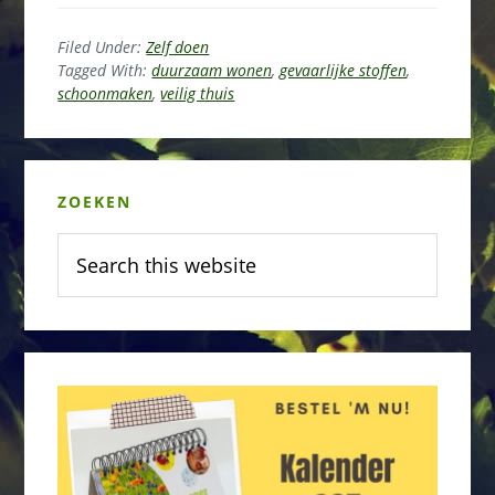
Filed Under:
Zelf doen
Tagged With:
duurzaam wonen
,
gevaarlijke stoffen
,
schoonmaken
,
veilig thuis
Primary
ZOEKEN
Sidebar
Search
this
website