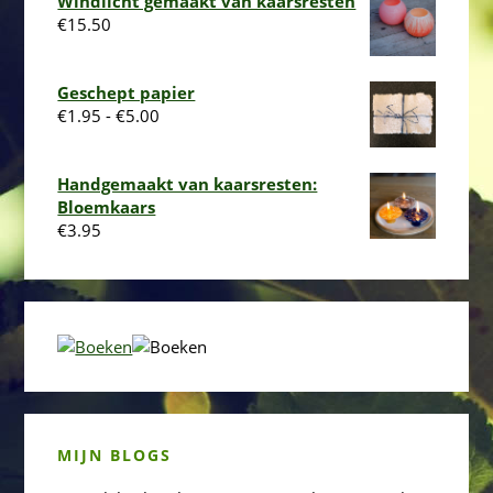
Windlicht gemaakt van kaarsresten
€8.95
€
15.50
Geschept papier
Prijsklasse:
€
1.95
-
€
5.00
€1.95
tot
Handgemaakt van kaarsresten:
€5.00
Bloemkaars
€
3.95
MIJN BLOGS