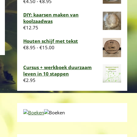
Prijsklasse:
€
4.50
-
€
8.95
€4.50
tot
DIY: kaarsen maken van
€8.95
koolzaadwas
€
12.75
Houten schijf met tekst
Prijsklasse:
€
8.95
-
€
15.00
€8.95
tot
€15.00
Cursus + werkboek duurzaam
leven in 10 stappen
€
2.95