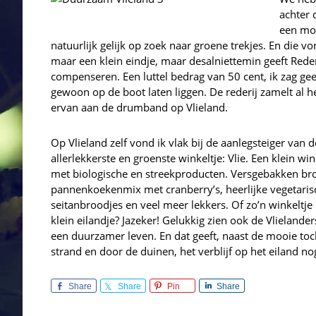
achter 
een moo
natuurlijk gelijk op zoek naar groene trekjes. En die v
maar een klein eindje, maar desalniettemin geeft Red
compenseren. Een luttel bedrag van 50 cent, ik zag gee
gewoon op de boot laten liggen. De rederij zamelt al h
ervan aan de drumband op Vlieland.
Op Vlieland zelf vond ik vlak bij de aanlegsteiger van 
allerlekkerste en groenste winkeltje: Vlie. Een klein wi
met biologische en streekproducten. Versgebakken br
pannenkoekenmix met cranberry’s, heerlijke vegetaris
seitanbroodjes en veel meer lekkers. Of zo’n winkeltje
klein eilandje? Jazeker! Gelukkig zien ook de Vlielander
een duurzamer leven. En dat geeft, naast de mooie toc
strand en door de duinen, het verblijf op het eiland nog
Share
Share
Pin
Share