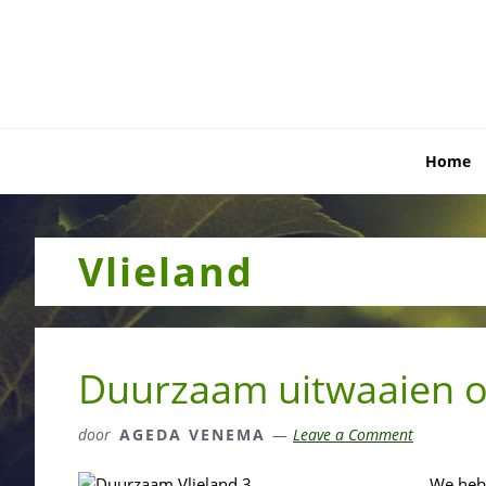
Skip
Skip
Skip
to
to
to
primary
main
primary
navigation
content
sidebar
Home
Vlieland
Duurzaam uitwaaien o
door
AGEDA VENEMA
Leave a Comment
We hebb