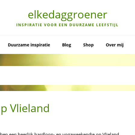
elkedaggroener
INSPIRATIE VOOR EEN DUURZAME LEEFSTIJL
Duurzame inspiratie
Blog
Shop
Over mij
p Vlieland
en een heerlijk hardloop- en yogaweekendje op Vlieland