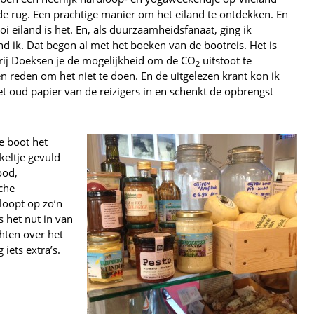
de rug. Een prachtige manier om het eiland te ontdekken. En
i eiland is het. En, als duurzaamheidsfanaat, ging ik
ond ik. Dat begon al met het boeken van de bootreis. Het is
erij Doeksen je de mogelijkheid om de CO
uitstoot te
2
n reden om het niet te doen. En de uitgelezen krant kon ik
et oud papier van de reizigers in en schenkt de opbrengst
de boot het
nkeltje gevuld
ood,
che
 loopt op zo’n
s het nut in van
hten over het
 iets extra’s.