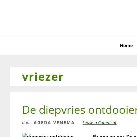
Skip
Skip
Skip
to
to
to
primary
main
primary
navigation
content
sidebar
Home
vriezer
De diepvries ontdooie
door
AGEDA VENEMA
Leave a Comment
Shame on me. De vri