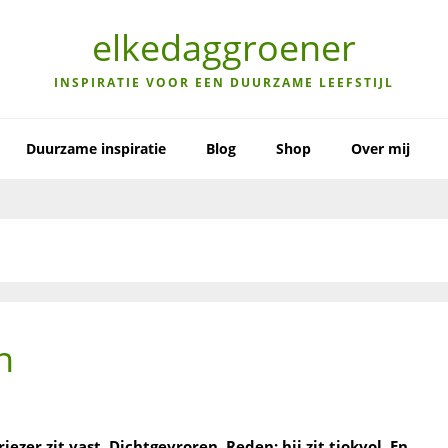
elkedaggroener
INSPIRATIE VOOR EEN DUURZAME LEEFSTIJL
Duurzame inspiratie
Blog
Shop
Over mij
n
ezer zit vast. Dichtgevroren. Reden: hij zit tjokvol. En