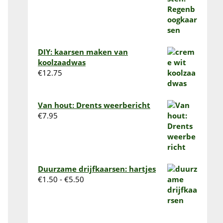
€13.95
DIY: kaarsen maken van
koolzaadwas
€
12.75
Van hout: Drents weerbericht
€
7.95
Duurzame drijfkaarsen: hartjes
Prijsklasse:
€
1.50
-
€
5.50
€1.50
tot
€5.50