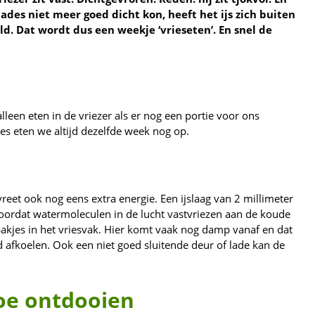
ades niet meer goed dicht kon, heeft het ijs zich buiten
d. Dat wordt dus een weekje ‘vrieseten’. En snel de
alleen eten in de vriezer als er nog een portie voor ons
ties eten we altijd dezelfde week nog op.
 vreet ook nog eens extra energie. Een ijslaag van 2 millimeter
 doordat watermoleculen in de lucht vastvriezen aan de koude
akjes in het vriesvak. Hier komt vaak nog damp vanaf en dat
ed afkoelen. Ook een niet goed sluitende deur of lade kan de
oe ontdooien