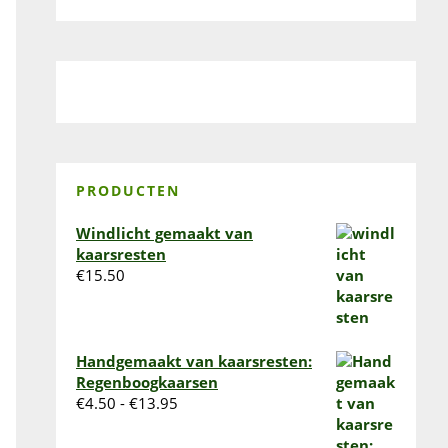
PRODUCTEN
Windlicht gemaakt van
kaarsresten
€
15.50
Handgemaakt van kaarsresten:
Regenboogkaarsen
Prijsklasse:
€
4.50
-
€
13.95
€4.50
tot