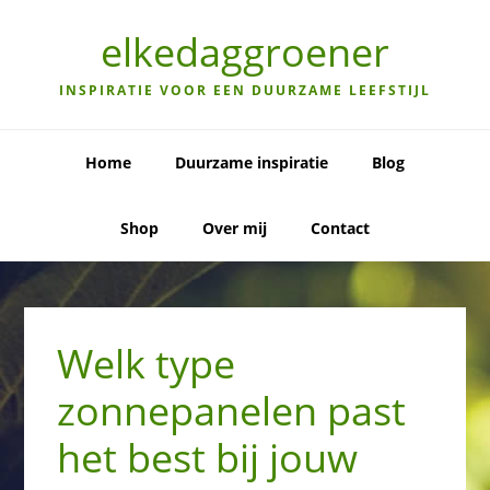
Skip
Skip
Skip
to
to
to
elkedaggroener
primary
main
primary
navigation
content
sidebar
INSPIRATIE VOOR EEN DUURZAME LEEFSTIJL
Home
Duurzame inspiratie
Blog
Shop
Over mij
Contact
Welk type
zonnepanelen past
het best bij jouw