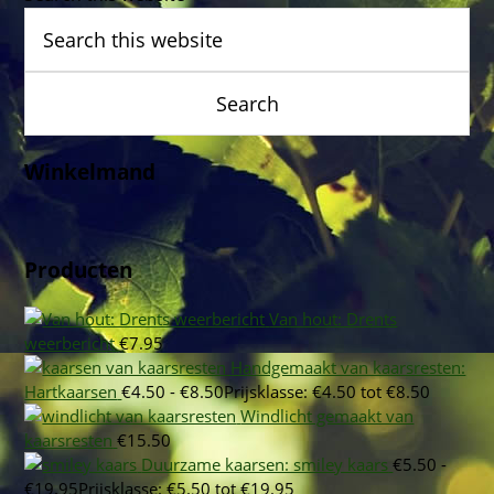
Winkelmand
Producten
Van hout: Drents
weerbericht
€
7.95
Handgemaakt van kaarsresten:
Hartkaarsen
€
4.50
-
€
8.50
Prijsklasse: €4.50 tot €8.50
Windlicht gemaakt van
kaarsresten
€
15.50
Duurzame kaarsen: smiley kaars
€
5.50
-
€
19.95
Prijsklasse: €5.50 tot €19.95