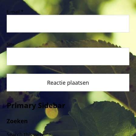
E-mail
*
Site
Primary Sidebar
Zoeken
Search this website