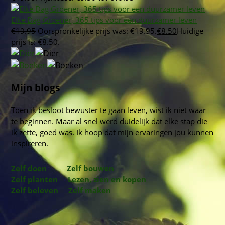
Elke Dag Groener, 365 tips voor een duurzamer leven
€
19.95
Oorspronkelijke prijs was: €19.95.
€
8.50
Huidige
prijs is: €8.50.
Mijn blogs
Toen ik besloot bewuster te gaan leven, wist ik niet waar
te beginnen. Maar al snel werd duidelijk dat elke stap die
ik zette, goed was. Ik hoop dat mijn ervaringen jou kunnen
inspireren.
Zelf doen
Zelf bouwen
Zelf planten
Lezen, zien en kopen
Zelf beleven
Zelf maken