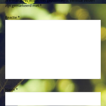
Je e-mailadres wordt niet gepubliceerd.
Vereiste velden
zijn gemarkeerd met
*
Reactie
*
Naam
*