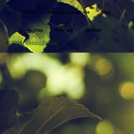
Home
Duurzame inspiratie
Blog
Shop
Over mij
Contact
© 2026 ·
elkedaggroener
·