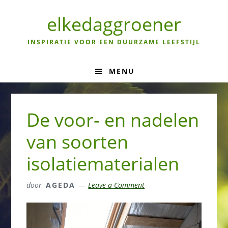
Skip
Skip
Skip
to
to
to
elkedaggroener
primary
main
primary
navigation
content
sidebar
INSPIRATIE VOOR EEN DUURZAME LEEFSTIJL
MENU
De voor- en nadelen
van soorten
isolatiematerialen
door
AGEDA
Leave a Comment