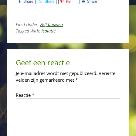
Share
Share
Pin
Share
Filed Under:
Zelf bouwen
Tagged With:
isolatie
Reader
Geef een reactie
Interactions
Je e-mailadres wordt niet gepubliceerd.
Vereiste
velden zijn gemarkeerd met
*
Reactie
*