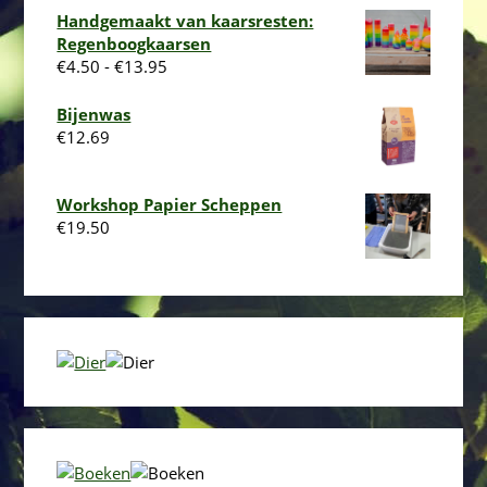
Handgemaakt van kaarsresten:
Regenboogkaarsen
Prijsklasse:
€
4.50
-
€
13.95
€4.50
tot
Bijenwas
€13.95
€
12.69
Workshop Papier Scheppen
€
19.50