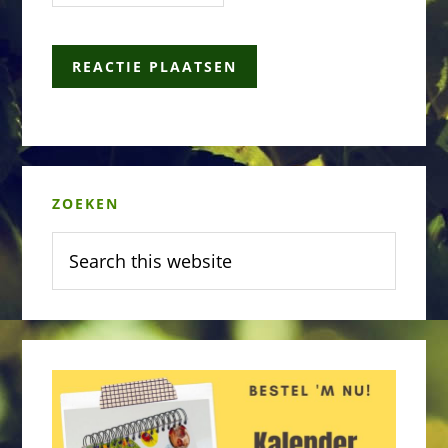
Primary
ZOEKEN
Sidebar
Search
this
website