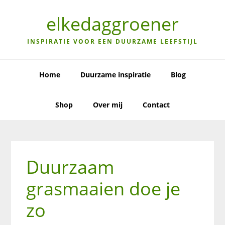
Skip
Skip
Skip
to
to
to
elkedaggroener
primary
main
primary
navigation
content
sidebar
INSPIRATIE VOOR EEN DUURZAME LEEFSTIJL
Home
Duurzame inspiratie
Blog
Shop
Over mij
Contact
Duurzaam
grasmaaien doe je
zo