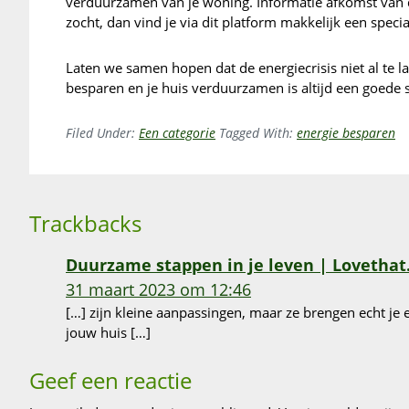
verduurzamen van je woning. Informatie afkomst van d
zocht, dan vind je via dit platform makkelijk een specia
Laten we samen hopen dat de energiecrisis niet al te 
besparen en je huis verduurzamen is altijd een goede 
Filed Under:
Een categorie
Tagged With:
energie besparen
Reader
Trackbacks
Interactions
Duurzame stappen in je leven | Lovethat
31 maart 2023 om 12:46
[…] zijn kleine aanpassingen, maar ze brengen echt j
jouw huis […]
Geef een reactie