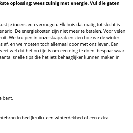
jkste oplossing: wees zuinig met energie. Vul die gaten
kost je ineens een vermogen. Elk huis dat matig tot slecht is
ario. De energiekosten zijn niet meer te betalen. Voor velen
 eruit. We kruipen in onze slaapzak en zien hoe we de winter
gas af, en we moeten toch allemaal door met ons leven. Een
 weet wel dat het nu tijd is om een ding te doen: bespaar waar
 aantal snelle tips die het iets behaaglijker kunnen maken in
e bent.
mtebron in bed (kruik), een winterdekbed of een extra