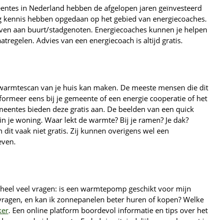
entes in Nederland hebben de afgelopen jaren geïnvesteerd
ng kennis hebben opgedaan op het gebied van energiecoaches.
 geven aan buurt/stadgenoten. Energiecoaches kunnen je helpen
tregelen. Advies van een energiecoach is altijd gratis.
warmtescan van je huis kan maken. De meeste mensen die dit
nformeer eens bij je gemeente of een energie cooperatie of het
meentes bieden deze gratis aan. De beelden van een quick
 in je woning. Waar lekt de warmte? Bij je ramen? Je dak?
t vaak niet gratis. Zij kunnen overigens wel een
even.
 heel veel vragen: is een warmtepomp geschikt voor mijn
nvragen, en kan ik zonnepanelen beter huren of kopen? Welke
ker
. Een online platform boordevol informatie en tips over het