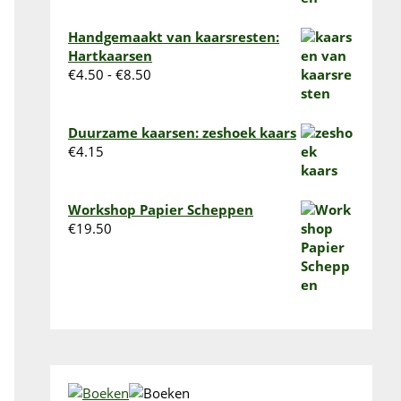
Handgemaakt van kaarsresten:
Hartkaarsen
Prijsklasse:
€
4.50
-
€
8.50
€4.50
tot
€8.50
Duurzame kaarsen: zeshoek kaars
€
4.15
Workshop Papier Scheppen
€
19.50