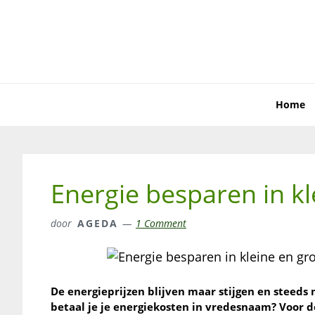
Skip
Skip
Skip
to
to
to
primary
main
primary
navigation
content
sidebar
Home
Energie besparen in k
door
AGEDA
1 Comment
De energieprijzen blijven maar stijgen en steed
betaal je je energiekosten in vredesnaam? Voor d