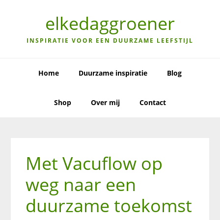
Skip
Skip
Skip
to
to
to
elkedaggroener
primary
main
primary
navigation
content
sidebar
INSPIRATIE VOOR EEN DUURZAME LEEFSTIJL
Home
Duurzame inspiratie
Blog
Shop
Over mij
Contact
Met Vacuflow op
weg naar een
duurzame toekomst