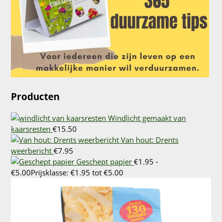
Producten
Windlicht gemaakt van
kaarsresten
€
15.50
Van hout: Drents
weerbericht
€
7.95
Geschept papier
€
1.95
-
€
5.00
Prijsklasse: €1.95 tot €5.00