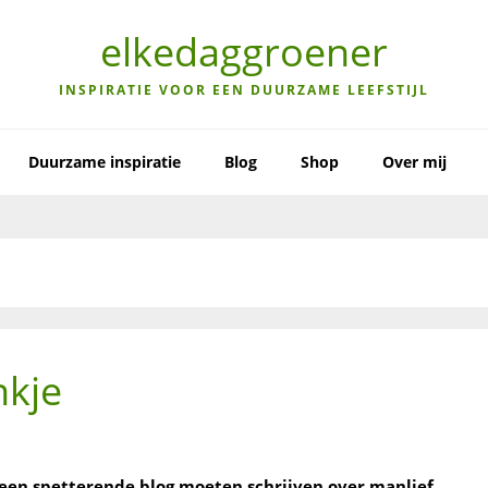
elkedaggroener
INSPIRATIE VOOR EEN DUURZAME LEEFSTIJL
Duurzame inspiratie
Blog
Shop
Over mij
nkje
k een spetterende blog moeten schrijven over manlief