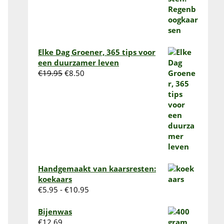
€13.95
Elke Dag Groener, 365 tips voor
een duurzamer leven
Oorspronkelijke
Huidige
€
19.95
€
8.50
prijs
prijs
was:
is:
€19.95.
€8.50.
Handgemaakt van kaarsresten:
koekaars
Prijsklasse:
€
5.95
-
€
10.95
€5.95
tot
Bijenwas
€10.95
€
12.69