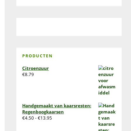
PRODUCTEN
Citroenzuur
€
8.79
Handgemaakt van kaarsresten:
Regenboogkaarsen
Prijsklasse:
€
4.50
-
€
13.95
€4.50
tot