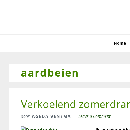
Skip
Skip
Skip
to
to
to
primary
main
primary
navigation
content
sidebar
Home
aardbeien
Verkoelend zomerdra
door
AGEDA VENEMA
Leave a Comment
Ik zou eigenlij