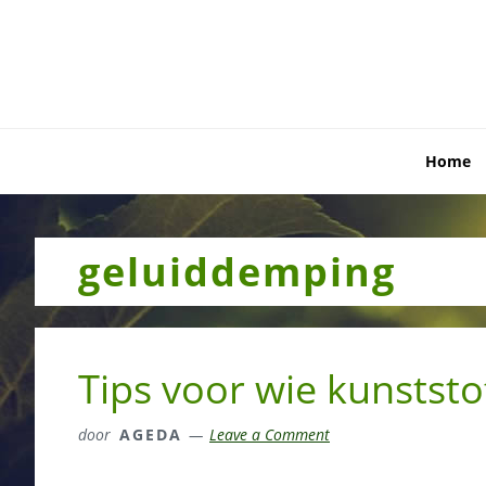
Skip
Skip
Skip
to
to
to
primary
main
primary
navigation
content
sidebar
Home
geluiddemping
Tips voor wie kunstst
door
AGEDA
Leave a Comment