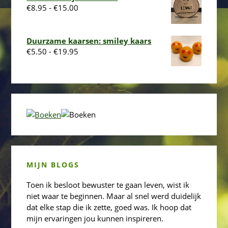
Prijsklasse:
€
8.95
-
€
15.00
€8.95
tot
€15.00
Duurzame kaarsen: smiley kaars
Prijsklasse:
€
5.50
-
€
19.95
€5.50
tot
€19.95
MIJN BLOGS
Toen ik besloot bewuster te gaan leven, wist ik
niet waar te beginnen. Maar al snel werd duidelijk
dat elke stap die ik zette, goed was. Ik hoop dat
mijn ervaringen jou kunnen inspireren.