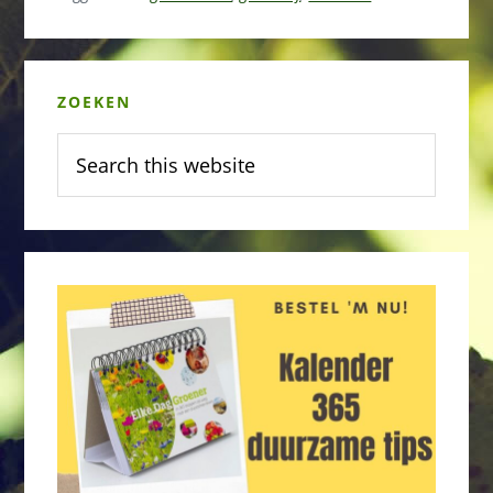
Primary
ZOEKEN
Sidebar
Search
this
website