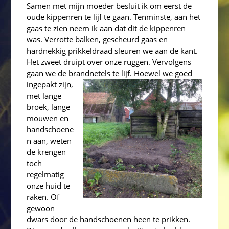
Samen met mijn moeder besluit ik om eerst de
oude kippenren te lijf te gaan. Tenminste, aan het
gaas te zien neem ik aan dat dit de kippenren
was. Verrotte balken, gescheurd gaas en
hardnekkig prikkeldraad sleuren we aan de kant.
Het zweet druipt over onze ruggen. Vervolgens
gaan we de brandnetels te lijf.
Hoewel we goed
ingepakt zijn,
met lange
broek, lange
mouwen en
handschoene
n aan, weten
de krengen
toch
regelmatig
onze huid te
raken. Of
gewoon
dwars door de handschoenen heen te prikken.