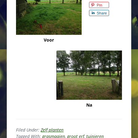
Pin
Share
Voor
Na
Filed Under:
Zelf planten
Tagged With:
grasmaaien
,
groot erf
,
tuinieren