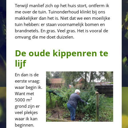
Terwijl manlief zich op het huis stort, ontferm ik
me over de tuin. Tuinonderhoud klinkt bij ons
makkelijker dan het is. Niet dat we een moeilijke
tuin hebben: er staan voornamelijk bomen en
brandnetels. En gras. Veel gras. Het is vooral de
omvang die me doet duizelen.
De oude kippenren te
lijf
E
n dan is de
eerste vraag:
waar begin ik.
Want met
2
5000 m
grond zijn er
veel plekjes
waar ik kan
beginnen.