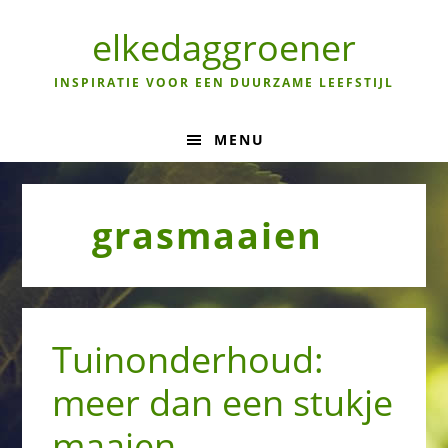
Skip
Skip
Skip
to
to
to
elkedaggroener
primary
main
primary
navigation
content
sidebar
INSPIRATIE VOOR EEN DUURZAME LEEFSTIJL
MENU
grasmaaien
Tuinonderhoud:
meer dan een stukje
maaien