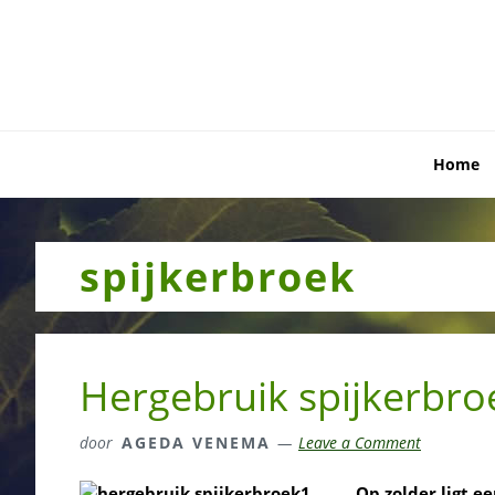
Skip
Skip
Skip
to
to
to
primary
main
primary
navigation
content
sidebar
Home
spijkerbroek
Hergebruik spijkerbroe
door
AGEDA VENEMA
Leave a Comment
Op zolder ligt e