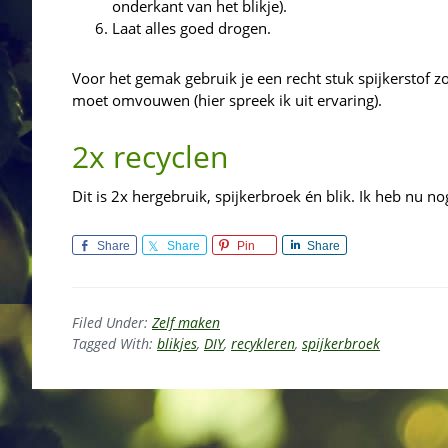
onderkant van het blikje).
Laat alles goed drogen.
Voor het gemak gebruik je een recht stuk spijkerstof z
moet omvouwen (hier spreek ik uit ervaring).
2x recyclen
Dit is 2x hergebruik, spijkerbroek én blik. Ik heb nu n
Share
Share
Pin
Share
Filed Under:
Zelf maken
Tagged With:
blikjes
,
DIY
,
recykleren
,
spijkerbroek