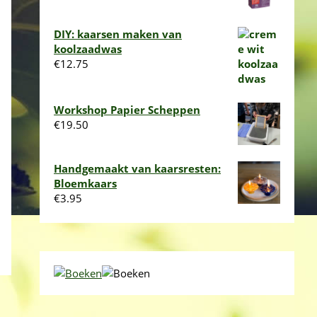
DIY: kaarsen maken van
koolzaadwas
€
12.75
Workshop Papier Scheppen
€
19.50
Handgemaakt van kaarsresten:
Bloemkaars
€
3.95