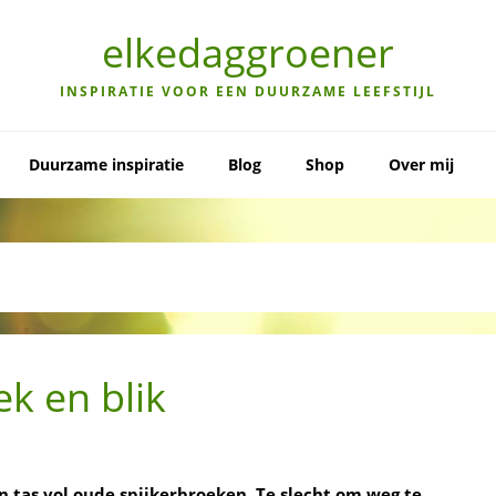
elkedaggroener
INSPIRATIE VOOR EEN DUURZAME LEEFSTIJL
Duurzame inspiratie
Blog
Shop
Over mij
k en blik
en tas vol oude spijkerbroeken. Te slecht om weg te