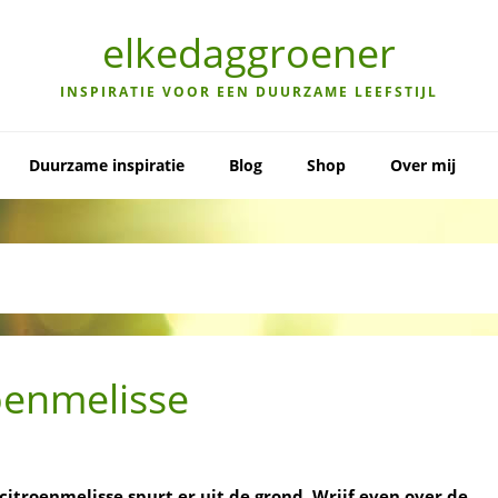
elkedaggroener
INSPIRATIE VOOR EEN DUURZAME LEEFSTIJL
Duurzame inspiratie
Blog
Shop
Over mij
oenmelisse
e citroenmelisse spurt er uit de grond. Wrijf even over de