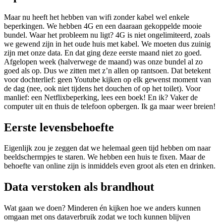
Maar nu heeft het hebben van wifi zonder kabel wel enkele
beperkingen. We hebben 4G en een daaraan gekoppelde mooie
bundel. Waar het probleem nu ligt? 4G is niet ongelimiteerd, zoals
we gewend zijn in het oude huis met kabel. We moeten dus zuinig
zijn met onze data. En dat ging deze eerste maand niet zo goed.
Afgelopen week (halverwege de maand) was onze bundel al zo
goed als op. Dus we zitten met z’n allen op rantsoen. Dat betekent
voor dochterlief: geen Youtube kijken op elk gewenst moment van
de dag (nee, ook niet tijdens het douchen of op het toilet). Voor
manlief: een Netflixbeperking, lees een boek! En ik? Vaker de
computer uit en thuis de telefoon opbergen. Ik ga maar weer breien!
Eerste levensbehoefte
Eigenlijk zou je zeggen dat we helemaal geen tijd hebben om naar
beeldschermpjes te staren. We hebben een huis te fixen. Maar de
behoefte van online zijn is inmiddels even groot als eten en drinken.
Data verstoken als brandhout
Wat gaan we doen? Minderen én kijken hoe we anders kunnen
omgaan met ons dataverbruik zodat we toch kunnen blijven