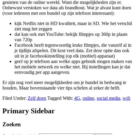
genieten van de online wereld. Want die mogelijkheden zijn er.
Onbewust verstoken we data als brandhout. Wat je alvast kunt doen
(voor iedereen met een bundel op zijn telefoon interessant):
kijk Netflix niet in HD kwaliteit, maar in SD. Wie het verschil
ziet mag het zeggen
dat kan ook met YouTube: bekijk filmpjes op 360p in plaats
van 720p
Facebook heeft tegenwoordig leuke filmpjes, die vanzelf al in
je tijdlijn afspelen. Dit kost veel data. Zet deze optie dan ook
uit in je facebookinstelling (op elk (mobiel) apparaat)
geef op je telefoon aan welke apps gebruik mogen maken van
het mobiele netwerk en welke niet. Bij instellingen kan je dat
eenvoudig per app aangeven.
Er zijn nog veel meer mogelijkheden om je bundel in bedwang te
houden. Maar bovenstaande vier tips schelen al zeker de helft.
Filed Under:
Zelf doen
Tagged With:
4G
,
online
,
social media
,
wifi
Primary Sidebar
Zoeken