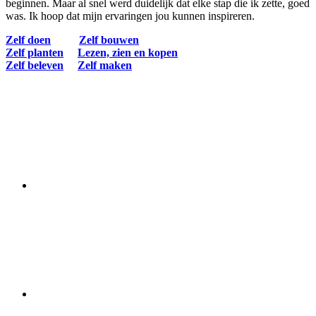
beginnen. Maar al snel werd duidelijk dat elke stap die ik zette, goed
was. Ik hoop dat mijn ervaringen jou kunnen inspireren.
Zelf doen
Zelf bouwen
Zelf planten
Lezen, zien en kopen
Zelf beleven
Zelf maken