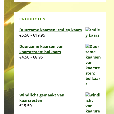
PRODUCTEN
Duurzame kaarsen: smiley kaars
Prijsklasse:
€
5.50
-
€
19.95
€5.50
tot
Duurzame kaarsen van
€19.95
kaarsresten: bolkaars
Prijsklasse:
€
4.50
-
€
8.95
€4.50
tot
€8.95
Windlicht gemaakt van
kaarsresten
€
15.50