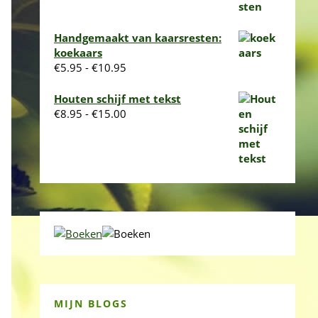
Handgemaakt van kaarsresten:
koekaars
Prijsklasse:
€
5.95
-
€
10.95
€5.95
tot
Houten schijf met tekst
€10.95
Prijsklasse:
€
8.95
-
€
15.00
€8.95
tot
€15.00
MIJN BLOGS