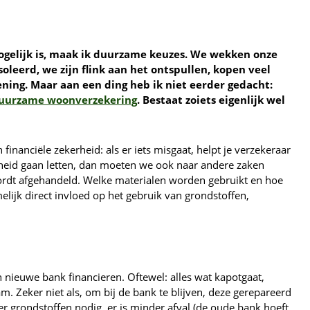
ogelijk is, maak ik duurzame keuzes. We wekken onze
oleerd, we zijn flink aan het ontspullen, kopen veel
ning. Maar aan een ding heb ik niet eerder gedacht:
uurzame woonverzekering
. Bestaat zoiets eigenlijk wel
 financiële zekerheid: als er iets misgaat, helpt je verzekeraar
heid gaan letten, dan moeten we ook naar andere zaken
ordt afgehandeld. Welke materialen worden gebruikt en hoe
lijk direct invloed op het gebruik van grondstoffen,
 nieuwe bank financieren. Oftewel: alles wat kapotgaat,
m. Zeker niet als, om bij de bank te blijven, deze gerepareerd
r grondstoffen nodig, er is minder afval (de oude bank hoeft