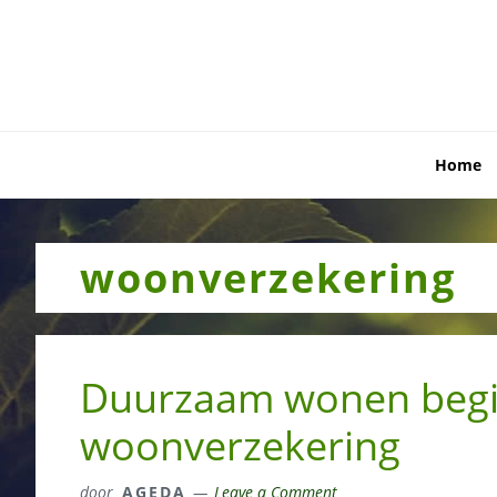
Skip
Skip
Skip
to
to
to
primary
main
primary
navigation
content
sidebar
Home
woonverzekering
Duurzaam wonen begint
woonverzekering
door
AGEDA
Leave a Comment