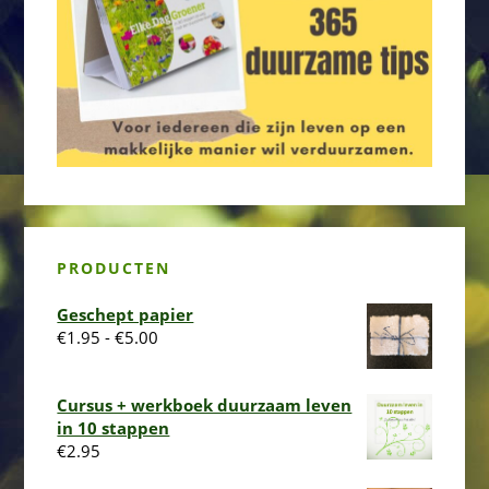
PRODUCTEN
Geschept papier
Prijsklasse:
€
1.95
-
€
5.00
€1.95
tot
Cursus + werkboek duurzaam leven
€5.00
in 10 stappen
€
2.95