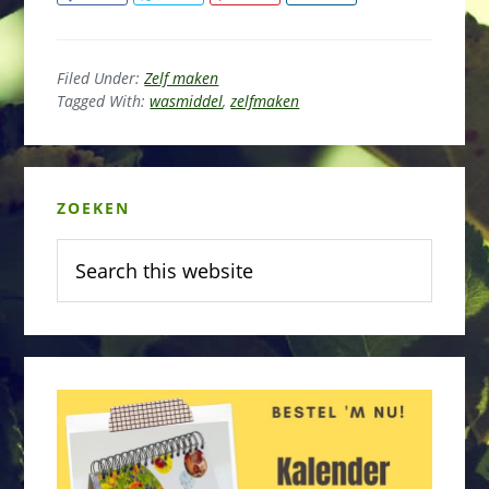
Filed Under:
Zelf maken
Tagged With:
wasmiddel
,
zelfmaken
Primary
ZOEKEN
Sidebar
Search
this
website