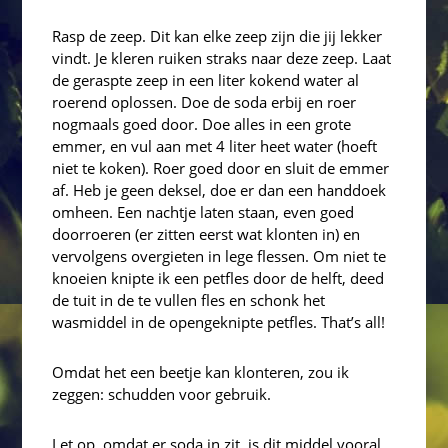
Rasp de zeep. Dit kan elke zeep zijn die jij lekker
vindt. Je kleren ruiken straks naar deze zeep. Laat
de geraspte zeep in een liter kokend water al
roerend oplossen. Doe de soda erbij en roer
nogmaals goed door. Doe alles in een grote
emmer, en vul aan met 4 liter heet water (hoeft
niet te koken). Roer goed door en sluit de emmer
af. Heb je geen deksel, doe er dan een handdoek
omheen. Een nachtje laten staan, even goed
doorroeren (er zitten eerst wat klonten in) en
vervolgens overgieten in lege flessen. Om niet te
knoeien knipte ik een petfles door de helft, deed
de tuit in de te vullen fles en schonk het
wasmiddel in de opengeknipte petfles. That’s all!
Omdat het een beetje kan klonteren, zou ik
zeggen: schudden voor gebruik.
Let op, omdat er soda in zit, is dit middel vooral