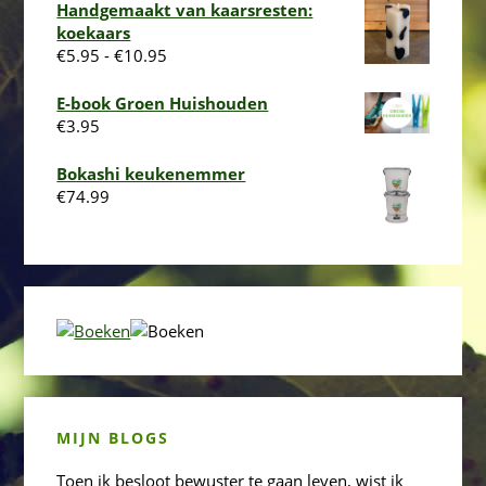
Handgemaakt van kaarsresten:
koekaars
Prijsklasse:
€
5.95
-
€
10.95
€5.95
tot
E-book Groen Huishouden
€10.95
€
3.95
Bokashi keukenemmer
€
74.99
MIJN BLOGS
Toen ik besloot bewuster te gaan leven, wist ik