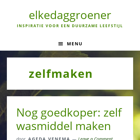
Skip
Skip
Skip
to
to
to
elkedaggroener
primary
main
primary
navigation
content
sidebar
INSPIRATIE VOOR EEN DUURZAME LEEFSTIJL
MENU
zelfmaken
Nog goedkoper: zelf
wasmiddel maken
door
AGEDA VENEMA
Leave a Comment