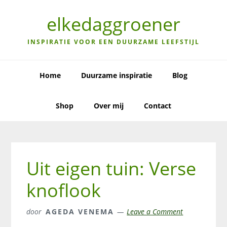
Skip
Skip
Skip
to
to
to
elkedaggroener
primary
main
primary
navigation
content
sidebar
INSPIRATIE VOOR EEN DUURZAME LEEFSTIJL
Home
Duurzame inspiratie
Blog
Shop
Over mij
Contact
Uit eigen tuin: Verse
knoflook
door
AGEDA VENEMA
Leave a Comment