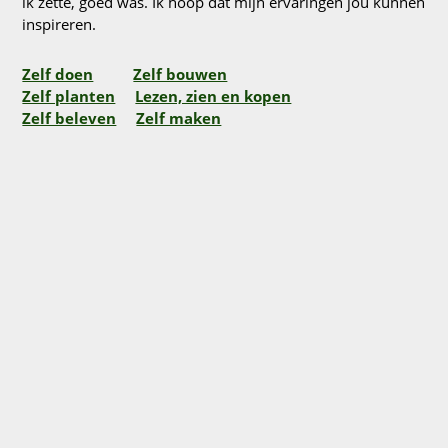
ik zette, goed was. Ik hoop dat mijn ervaringen jou kunnen
inspireren.
Zelf doen
Zelf bouwen
Zelf planten
Lezen, zien en kopen
Zelf beleven
Zelf maken