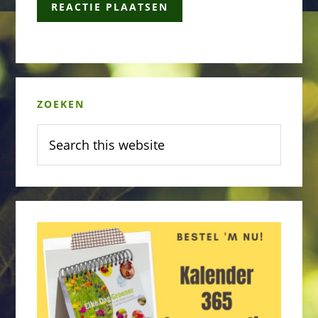
Primary
ZOEKEN
Sidebar
Search
this
website