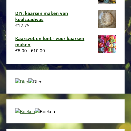
DIY: kaarsen maken van
koolzaadwas
€
12.75
Kaarsvet en lont - voor kaarsen
maken
Prijsklasse:
€
8.00
-
€
10.00
€8.00
tot
€10.00