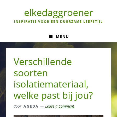
Skip
Skip
Skip
to
to
to
elkedaggroener
primary
main
primary
navigation
content
sidebar
INSPIRATIE VOOR EEN DUURZAME LEEFSTIJL
MENU
Verschillende
soorten
isolatiemateriaal,
welke past bij jou?
door
AGEDA
Leave a Comment