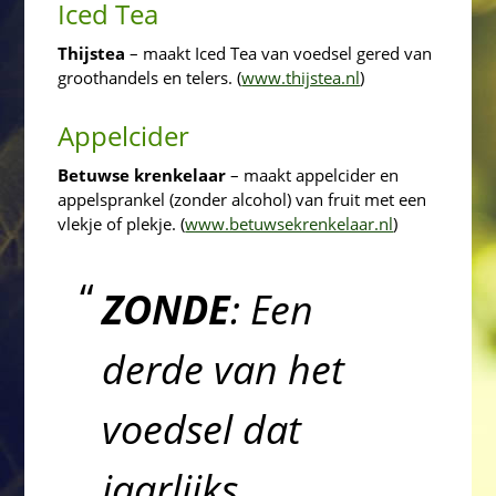
Iced Tea
Thijstea
– maakt Iced Tea van voedsel gered van
groothandels en telers. (
www.thijstea.nl
)
Appelcider
Betuwse krenkelaar
– maakt appelcider en
appelsprankel (zonder alcohol) van fruit met een
vlekje of plekje. (
www.betuwsekrenkelaar.nl
)
ZONDE
: Een
derde van het
voedsel dat
jaarlijks