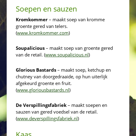
Soepen en sauzen
Kromkommer
– maakt soep van kromme
groente gered van telers.
(
www.kromkommer.com
)
Soupalicious
– maakt soep van groente gered
van de retail. (
www.soupalicious.nl
)
Glorious Bastards
– maakt soep, ketchup en
chutney van doorgedraaide, op hun uiterlijk
afgekeurd groente en fruit.
(
www.gloriousbastards.nl
)
De Verspillingsfabriek
– maakt soepen en
sauzen van gered voedsel van de retail.
(
www.deverspillingsfabriek.nl
)
Kaas