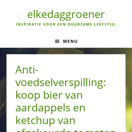
Skip
Skip
Skip
to
to
to
elkedaggroener
primary
main
primary
navigation
content
sidebar
INSPIRATIE VOOR EEN DUURZAME LEEFSTIJL
MENU
Anti-
voedselverspilling:
koop bier van
aardappels en
ketchup van