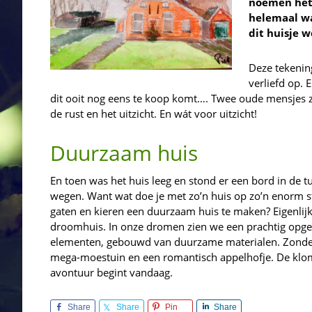
noemen het 
helemaal wa
dit huisje w
Deze tekening
verliefd op. E
dit ooit nog eens te koop komt…. Twee oude mensjes za
de rust en het uitzicht. En wát voor uitzicht!
Duurzaam huis
En toen was het huis leeg en stond er een bord in de 
wegen. Want wat doe je met zo’n huis op zo’n enorm st
gaten en kieren een duurzaam huis te maken? Eigenlijk
droomhuis. In onze dromen zien we een prachtig opg
elementen, gebouwd van duurzame materialen. Zonder e
mega-moestuin en een romantisch appelhofje. De klom
avontuur begint vandaag.
Share
Share
Pin
Share