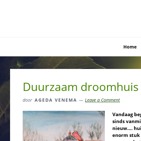
Skip
Skip
Skip
to
to
to
primary
main
primary
navigation
content
sidebar
Home
Duurzaam droomhuis
door
AGEDA VENEMA
Leave a Comment
Vandaag beg
sinds vanmi
nieuw…. hui
enorm stuk 