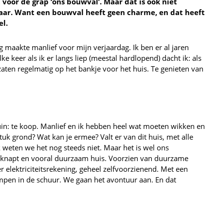
voor de grap ‘ons bouwval’. Maar dat is ook niet
ar. Want een bouwval heeft geen charme, en dat heeft
el.
 maakte manlief voor mijn verjaardag. Ik ben er al jaren
lke keer als ik er langs liep (meestal hardlopend) dacht ik: als
ten regelmatig op het bankje voor het huis. Te genieten van
tuin: te koop. Manlief en ik hebben heel wat moeten wikken en
uk grond? Wat kan je ermee? Valt er van dit huis, met alle
 weten we het nog steeds niet. Maar het is wel ons
eknapt en vooral duurzaam huis. Voorzien van duurzame
lektriciteitsrekening, geheel zelfvoorzienend. Met een
pen in de schuur. We gaan het avontuur aan. En dat