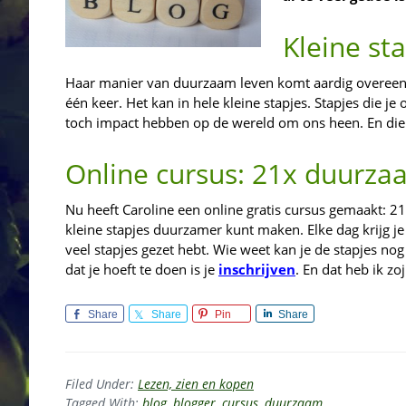
Kleine st
Haar manier van duurzaam leven komt aardig overeen me
één keer. Het kan in hele kleine stapjes. Stapjes die je
toch impact hebben op de wereld om ons heen. En die 
Online cursus: 21x duurza
Nu heeft Caroline een online gratis cursus gemaakt: 21x
kleine stapjes duurzamer kunt maken. Elke dag krijg je 
veel stapjes gezet hebt. Wie weet kan je de stapjes nog
dat je hoeft te doen is je
inschrijven
. En dat heb ik z
Share
Share
Pin
Share
Filed Under:
Lezen, zien en kopen
Tagged With:
blog
,
blogger
,
cursus
,
duurzaam