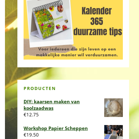
PRODUCTEN
DIY: kaarsen maken van
koolzaadwas
€
12.75
Workshop Papier Scheppen
€
19.50