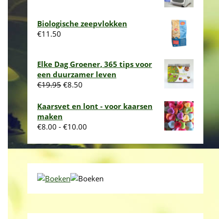
Biologische zeepvlokken
€
11.50
Elke Dag Groener, 365 tips voor
een duurzamer leven
Oorspronkelijke
Huidige
€
19.95
€
8.50
prijs
prijs
was:
is:
Kaarsvet en lont - voor kaarsen
€19.95.
€8.50.
maken
Prijsklasse:
€
8.00
-
€
10.00
€8.00
tot
€10.00