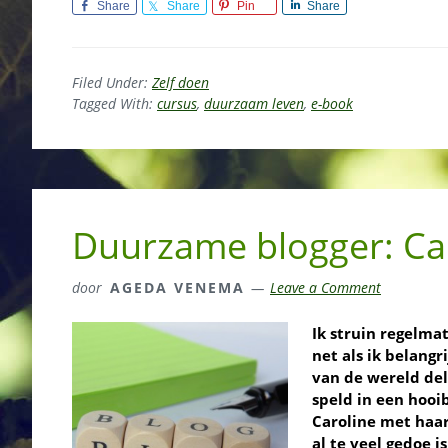
Share
Share
Pin
Share
Filed Under:
Zelf doen
Tagged With:
cursus
,
duurzaam leven
,
e-book
Duurzame blogger: Ca
door
AGEDA VENEMA
Leave a Comment
Ik struin regelma
net als ik belang
van de wereld del
speld in een hooi
Caroline met haa
al te veel gedoe i