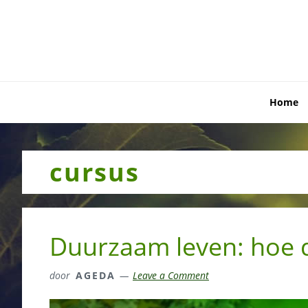
Skip
Skip
Skip
to
to
to
primary
main
primary
navigation
content
sidebar
Home
cursus
Duurzaam leven: hoe d
door
AGEDA
Leave a Comment