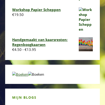
Workshop Papier Scheppen
€
19.50
Handgemaakt van kaarsresten:
Regenboogkaarsen
Prijsklasse:
€
4.50
-
€
13.95
€4.50
tot
€13.95
MIJN BLOGS