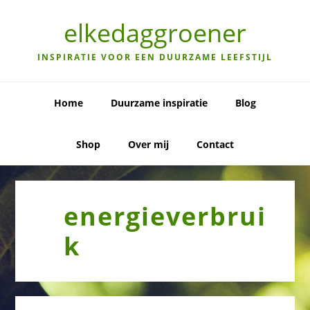
Skip
Skip
Skip
to
to
to
elkedaggroener
primary
main
primary
navigation
content
sidebar
INSPIRATIE VOOR EEN DUURZAME LEEFSTIJL
Home
Duurzame inspiratie
Blog
Shop
Over mij
Contact
energieverbrui
k