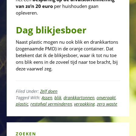
van zo’n 20 euro
per huishouden gaan
opleveren.
Dag blikjesboer
Naast plastic mogen nu ook blik en drankkartons
(zogenaamde PMD) in de oranje container. Dat
betekent dat ik de blikjesboer, waar ik tot nu toe
ons blik eens in de zoveel tijd naar toe bracht, bij
deze vaarwel zeg.
Filed Under:
Zelf doen
Tagged With:
Assen
,
blik
,
drankkartonnen
,
onverpakt
,
plastic
,
restafval verminderen
,
verpakking
,
zero waste
Primary
ZOEKEN