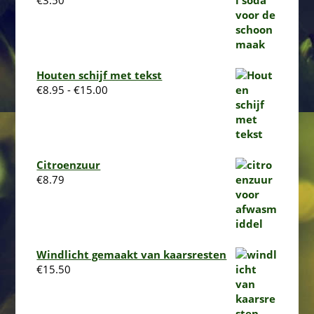
€
3.50
Houten schijf met tekst
Prijsklasse:
€
8.95
-
€
15.00
€8.95
tot
€15.00
Citroenzuur
€
8.79
Windlicht gemaakt van kaarsresten
€
15.50