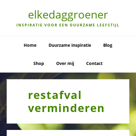
Skip
Skip
Skip
to
to
to
elkedaggroener
primary
main
primary
navigation
content
sidebar
INSPIRATIE VOOR EEN DUURZAME LEEFSTIJL
Home
Duurzame inspiratie
Blog
Shop
Over mij
Contact
restafval
verminderen