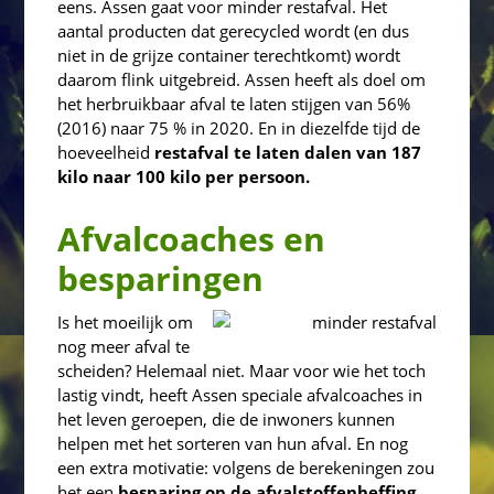
eens. Assen gaat voor minder restafval. Het
aantal producten dat gerecycled wordt (en dus
niet in de grijze container terechtkomt) wordt
daarom flink uitgebreid. Assen heeft als doel om
het herbruikbaar afval te laten stijgen van 56%
(2016) naar 75 % in 2020. En in diezelfde tijd de
hoeveelheid
restafval te laten dalen van 187
kilo naar 100 kilo per persoon.
Afvalcoaches en
besparingen
Is het moeilijk om
nog meer afval te
scheiden? Helemaal niet. Maar voor wie het toch
lastig vindt, heeft Assen speciale afvalcoaches in
het leven geroepen, die de inwoners kunnen
helpen met het sorteren van hun afval. En nog
een extra motivatie: volgens de berekeningen zou
het een
besparing op de afvalstoffenheffing