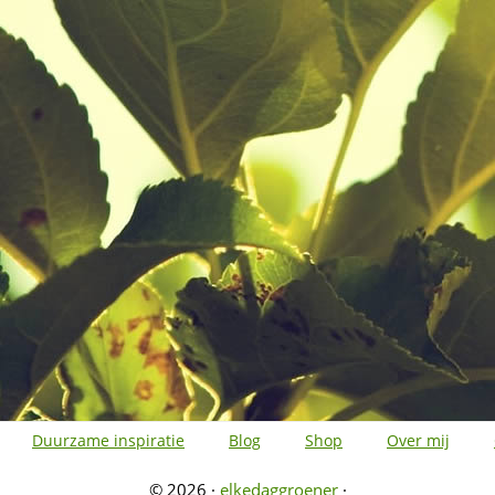
Duurzame inspiratie
Blog
Shop
Over mij
© 2026 ·
elkedaggroener
·