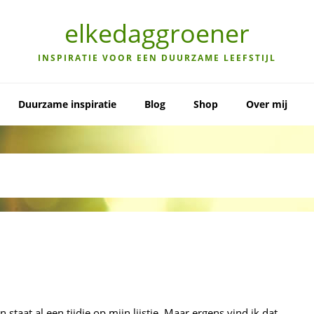
elkedaggroener
INSPIRATIE VOOR EEN DUURZAME LEEFSTIJL
Duurzame inspiratie
Blog
Shop
Over mij
staat al een tijdje op mijn lijstje. Maar ergens vind ik dat