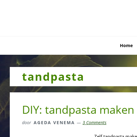
Skip
Skip
Skip
to
to
to
primary
main
primary
navigation
content
sidebar
Home
tandpasta
DIY: tandpasta maken
door
AGEDA VENEMA
3 Comments
Zelf tandpasta maken 