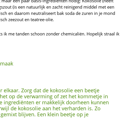
 maar een paar basis-ingrediënten nodig: Kokosolie (heeft
ngszout (is een natuurlijk en zacht reinigend middel met een
alisch en daarom neutraliseert bak soda de zuren in je mond
isch zeezout en teatree-olie.
s ik me tanden schoon zonder chemicaliën. Hopelijk straal ik
ssmaak
r elkaar. Zorg dat de kokosolie een beetje
t het op de verwarming of zet het kommetje in
re ingrediënten er makkelijk doorheen kunnen
wijl de kokosolie aan het verharden is. Zo
gemixt blijven. Een klein beetje op je