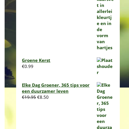
€10.00
Groene Kerst
€
0.99
Elke Dag Groener, 365 tips voor
een duurzamer leven
Oorspronkelijke
Huidige
€
19.95
€
8.50
prijs
prijs
was:
is:
€19.95.
€8.50.