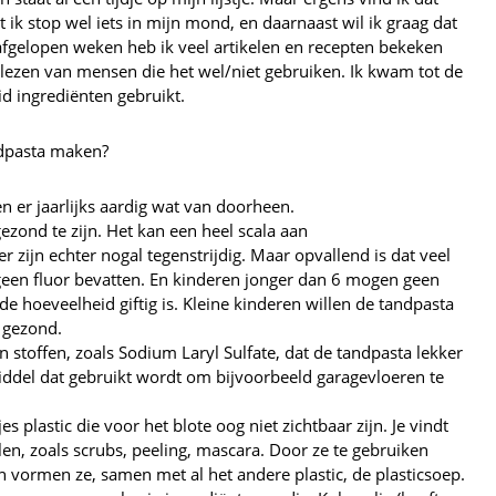
ik stop wel iets in mijn mond, en daarnaast wil ik graag dat
afgelopen weken heb ik veel artikelen en recepten bekeken
elezen van mensen die het wel/niet gebruiken. Ik kwam tot de
id ingrediënten gebruikt.
ndpasta maken?
en er jaarlijks aardig wat van doorheen.
gezond te zijn. Het kan een heel scala aan
 zijn echter nogal tegenstrijdig. Maar opvallend is dat veel
 geen fluor bevatten. En kinderen jonger dan 6 mogen geen
e hoeveelheid giftig is. Kleine kinderen willen de tandpasta
t gezond.
 stoffen, zoals Sodium Laryl Sulfate, dat de tandpasta lekker
middel dat gebruikt wordt om bijvoorbeeld garagevloeren te
jes plastic die voor het blote oog niet zichtbaar zijn. Je vindt
en, zoals scrubs, peeling, mascara. Door ze te gebruiken
en vormen ze, samen met al het andere plastic, de plasticsoep.