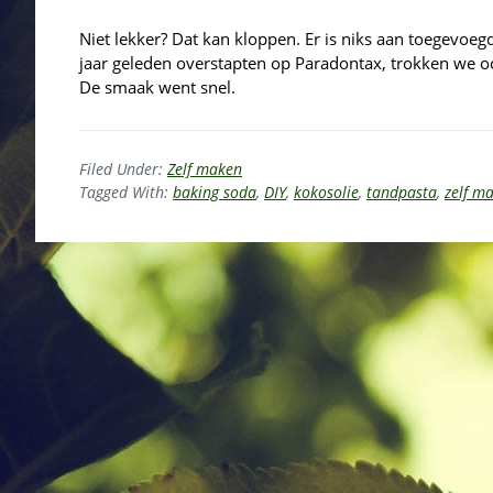
Niet lekker? Dat kan kloppen. Er is niks aan toegevoeg
jaar geleden overstapten op Paradontax, trokken we oo
De smaak went snel.
Filed Under:
Zelf maken
Tagged With:
baking soda
,
DIY
,
kokosolie
,
tandpasta
,
zelf m