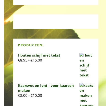
PRODUCTEN
Houten schijf met tekst
Prijsklasse:
€
8.95
-
€
15.00
€8.95
tot
€15.00
Kaarsvet en lont - voor kaarsen
maken
Prijsklasse:
€
8.00
-
€
10.00
€8.00
tot