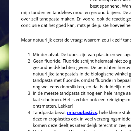
best spannend. Want 
mijn tanden en tandvlees mooi en gezond blijven. De 
over zelf tandpasta maken. En vooral ook de reactie g
conclusie dat het goed kan, mits je de juiste hoeveelhe
Maar natuurlijk eerst de vraag: waarom zou ik zelf ta
Minder afval. De tubes zijn van plastic en we jag
Geen fluoride. Fluoride schijnt helemaal niet zo 
gezondheidsklachten geven. De berichten hierover
natuurlijke tandpasta’s in de biologische winkel
tandpasta met fluoride, omdat fluoride in bepaald
nog wel eens doorslikken, en dat is duidelijk nie
In de meeste tandpasta zit nog een hele range aan
laat schuimen. Het is echter ook een reinigings
ontsmetten. Lekker!
Tandpasta bevat
microplastics
, hele kleine stuk
deze microplastics ook in veel verzorgingsmiddel
komen deze deeltjes uiteindelijk terecht in zee, 