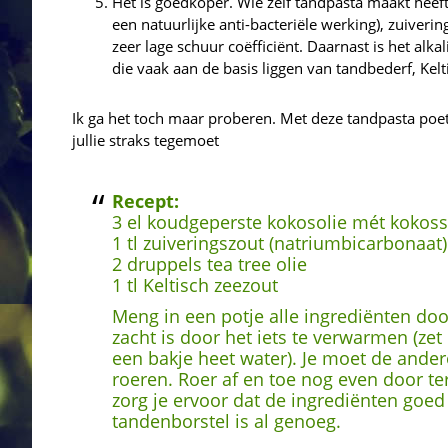
Het is goedkoper. Wie zelf tandpasta maakt heeft
een natuurlijke anti-bacteriële werking), zuiveri
zeer lage schuur coëfficiënt. Daarnast is het alk
die vaak aan de basis liggen van tandbederf, Kelt
Ik ga het toch maar proberen. Met deze tandpasta poet
jullie straks tegemoet
Recept:
3 el koudgeperste kokosolie mét koko
1 tl zuiveringszout (natriumbicarbonaat)
2 druppels tea tree olie
1 tl Keltisch zeezout
Meng in een potje alle ingrediënten doo
zacht is door het iets te verwarmen (ze
een bakje heet water). Je moet de ande
roeren. Roer af en toe nog even door ter
zorg je ervoor dat de ingrediënten goed 
tandenborstel is al genoeg.