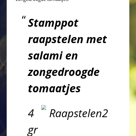
Stamppot
raapstelen met
salami en
zongedroogde
tomaatjes
4
gr