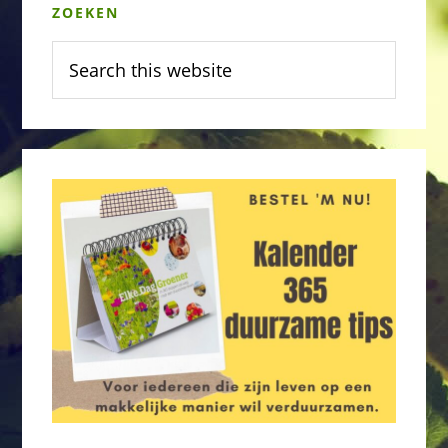
ZOEKEN
Sidebar
Search
this
website