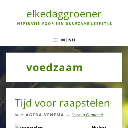
Skip
Skip
Skip
to
to
to
elkedaggroener
primary
main
primary
navigation
content
sidebar
INSPIRATIE VOOR EEN DUURZAME LEEFSTIJL
MENU
voedzaam
Tijd voor raapstelen
door
AGEDA VENEMA
Leave a Comment
Nu het