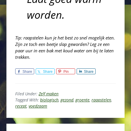
worden.
Tip: raapstelen kun je het best zo snel mogelijk eten.
Zijn ze toch een beetje slap geworden? Leg ze een
paar uur in een bak met koud water om bij te laten
trekken.
Share
Share
Pin
Share
Filed Under:
Zelf maken
Tagged With:
biologisch
,
gezond
,
groente
,
raapstelen
,
recept
,
voedzaam
Primary