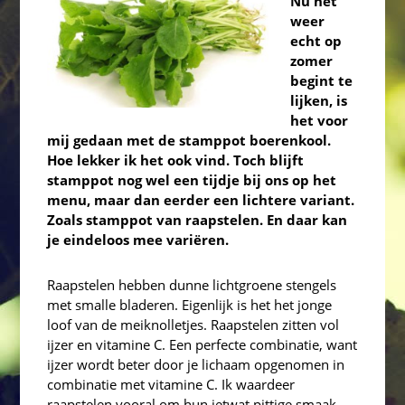
Nu het
weer
echt op
zomer
begint te
lijken, is
het voor
mij gedaan met de stamppot boerenkool.
Hoe lekker ik het ook vind. Toch blijft
stamppot nog wel een tijdje bij ons op het
menu, maar dan eerder een lichtere variant.
Zoals stamppot van raapstelen. En daar kan
je eindeloos mee variëren.
Raapstelen hebben dunne lichtgroene stengels
met smalle bladeren. Eigenlijk is het het jonge
loof van de meiknolletjes. Raapstelen zitten vol
ijzer en vitamine C. Een perfecte combinatie, want
ijzer wordt beter door je lichaam opgenomen in
combinatie met vitamine C. Ik waardeer
raapstelen vooral om hun ietwat pittige smaak.