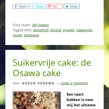
Share
Share
Pin
Share
Filed Under:
Zelf maken
Tagged With:
biologisch
,
gezond
,
groente
,
raapstelen
,
recept
,
voedzaam
Suikervrije cake: de
Osawa cake
door
AGEDA VENEMA
Leave a Comment
Een taart
bakken is voor
mij het ultieme