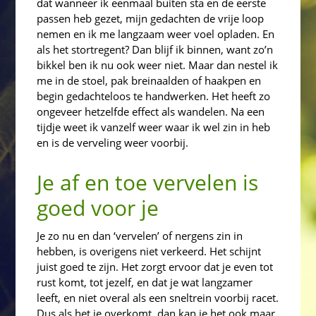
dat wanneer ik eenmaal buiten sta en de eerste
passen heb gezet, mijn gedachten de vrije loop
nemen en ik me langzaam weer voel opladen. En
als het stortregent? Dan blijf ik binnen, want zo’n
bikkel ben ik nu ook weer niet. Maar dan nestel ik
me in de stoel, pak breinaalden of haakpen en
begin gedachteloos te handwerken. Het heeft zo
ongeveer hetzelfde effect als wandelen. Na een
tijdje weet ik vanzelf weer waar ik wel zin in heb
en is de verveling weer voorbij.
Je af en toe vervelen is
goed voor je
Je zo nu en dan ‘vervelen’ of nergens zin in
hebben, is overigens niet verkeerd. Het schijnt
juist goed te zijn. Het zorgt ervoor dat je even tot
rust komt, tot jezelf, en dat je wat langzamer
leeft, en niet overal als een sneltrein voorbij racet.
Dus als het je overkomt, dan kan je het ook maar