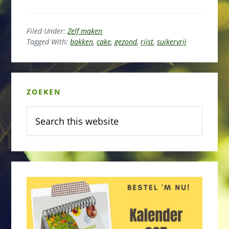
Filed Under:
Zelf maken
Tagged With:
bakken
,
cake
,
gezond
,
rijst
,
suikervrij
Primary
ZOEKEN
Sidebar
Search
this
website