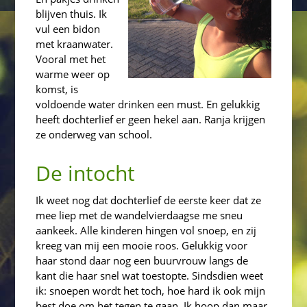
blijven thuis. Ik
vul een bidon
met kraanwater.
Vooral met het
warme weer op
komst, is
voldoende water drinken een must. En gelukkig
heeft dochterlief er geen hekel aan. Ranja krijgen
ze onderweg van school.
De intocht
Ik weet nog dat dochterlief de eerste keer dat ze
mee liep met de wandelvierdaagse me sneu
aankeek. Alle kinderen hingen vol snoep, en zij
kreeg van mij een mooie roos. Gelukkig voor
haar stond daar nog een buurvrouw langs de
kant die haar snel wat toestopte. Sindsdien weet
ik: snoepen wordt het toch, hoe hard ik ook mijn
best doe om het tegen te gaan. Ik hoop dan maar