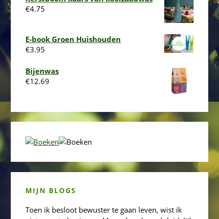
€
4.75
E-book Groen Huishouden
€
3.95
Bijenwas
€
12.69
MIJN BLOGS
Toen ik besloot bewuster te gaan leven, wist ik