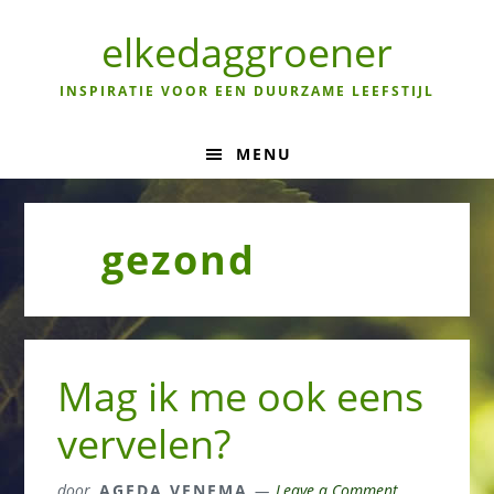
Skip
Skip
Skip
to
to
to
elkedaggroener
primary
main
primary
navigation
content
sidebar
INSPIRATIE VOOR EEN DUURZAME LEEFSTIJL
MENU
gezond
Mag ik me ook eens
vervelen?
door
AGEDA VENEMA
Leave a Comment