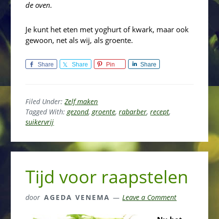
de oven.
Je kunt het eten met yoghurt of kwark, maar ook
gewoon, net als wij, als groente.
Share
Share
Pin
Share
Filed Under:
Zelf maken
Tagged With:
gezond
,
groente
,
rabarber
,
recept
,
suikervrij
Tijd voor raapstelen
door
AGEDA VENEMA
Leave a Comment