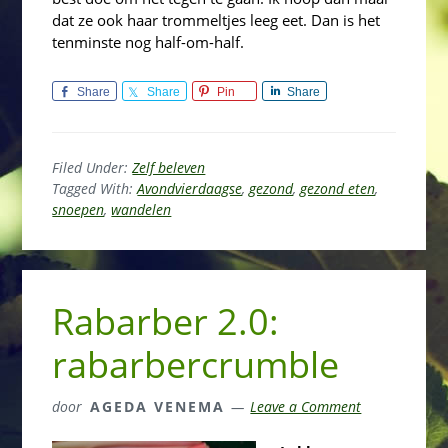
dat ze ook haar trommeltjes leeg eet. Dan is het
tenminste nog half-om-half.
Share
Share
Pin
Share
Filed Under:
Zelf beleven
Tagged With:
Avondvierdaagse
,
gezond
,
gezond eten
,
snoepen
,
wandelen
Rabarber 2.0:
rabarbercrumble
door
AGEDA VENEMA
Leave a Comment