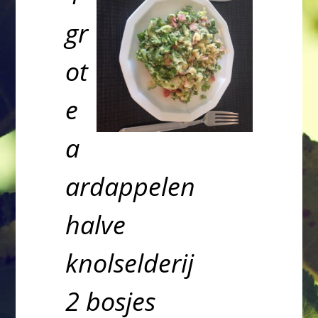
gr
ot
e
a
ardappelen
halve
knolselderij
2 bosjes