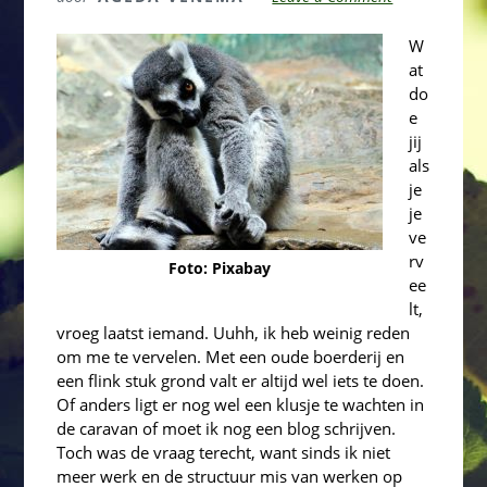
W
at
do
e
jij
als
je
je
ve
rv
Foto: Pixabay
ee
lt,
vroeg laatst iemand. Uuhh, ik heb weinig reden
om me te vervelen. Met een oude boerderij en
een flink stuk grond valt er altijd wel iets te doen.
Of anders ligt er nog wel een klusje te wachten in
de caravan of moet ik nog een blog schrijven.
Toch was de vraag terecht, want sinds ik niet
meer werk en de structuur mis van werken op