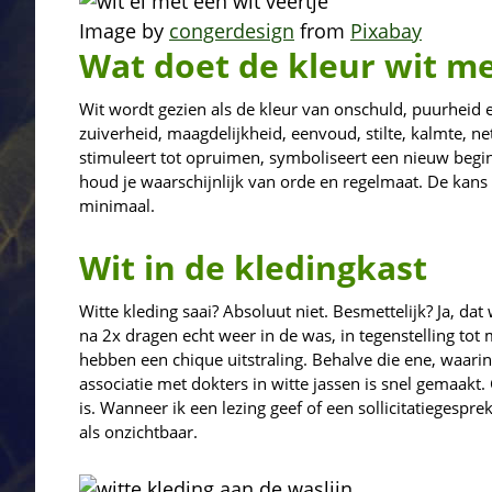
Image by
congerdesign
from
Pixabay
Wat doet de kleur wit me
Wit wordt gezien als de kleur van onschuld, puurheid e
zuiverheid, maagdelijkheid, eenvoud, stilte, kalmte, n
stimuleert tot opruimen, symboliseert een nieuw begin 
houd je waarschijnlijk van orde en regelmaat. De kans d
minimaal.
Wit in de kledingkast
Witte kleding saai? Absoluut niet. Besmettelijk? Ja, da
na 2x dragen echt weer in de was, in tegenstelling tot
hebben een chique uitstraling. Behalve die ene, waarin h
associatie met dokters in witte jassen is snel gemaakt
is. Wanneer ik een lezing geef of een sollicitatiegespr
als onzichtbaar.