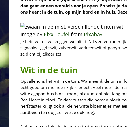
dan gaat er een wereld voor je open. En wist je d
ons heen: in de tuin, op mijn bord en in huis. De
Image by
PixxlTeufel
from
Pixabay
Je hebt wit en wit zeggen we altijd. Niks zo verraderli
signaalwit, grijswit, zuiverwit, verkeerswit of papyruswit
ze dicht bij elkaar zet.
Wit in de tuin
Opvallend is het wit in de tuin. Wanneer ik de tuin in l
echt goed om me heen kijk is er echt veel meer: de ma
witte agapanthus bloeit mooi, al duurt dat niet lang m
Red Heart in bloei. En daar tussen die bomen bloeit boek
herfstaster krijgt ook al kleine witte bloemetjes met een
aardbeien (en oogsten we ze ook nog).
Net buiten de tuin, in de berm staat nog steeds duize