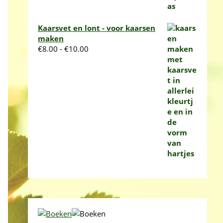
Kaarsvet en lont - voor kaarsen
maken
Prijsklasse:
€
8.00
-
€
10.00
€8.00
tot
€10.00