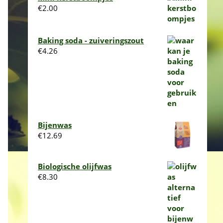
€
2.00
Baking soda - zuiveringszout
€
4.26
Bijenwas
€
12.69
Biologische olijfwas
€
8.30