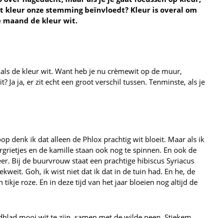
at kleur onze stemming beïnvloedt? Kleur is overal om
ze maand de kleur wit.
jk als de kleur wit. Want heb je nu crèmewit op de muur,
? Ja ja, er zit echt een groot verschil tussen. Tenminste, als je
oop denk ik dat alleen de Phlox prachtig wit bloeit. Maar als ik
rgrietjes en de kamille staan ook nog te spinnen. En ook de
eer. Bij de buurvrouw staat een prachtige hibiscus Syriacus
weit. Goh, ik wist niet dat ik dat in de tuin had. En he, de
 tikje roze. En in deze tijd van het jaar bloeien nog altijd de
ndblad mooi wit te zijn, samen met de wilde peen. Stiekem