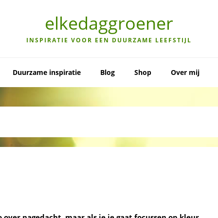
elkedaggroener
INSPIRATIE VOOR EEN DUURZAME LEEFSTIJL
Duurzame inspiratie
Blog
Shop
Over mij
zo over nagedacht, maar als je je gaat focussen op kleur,