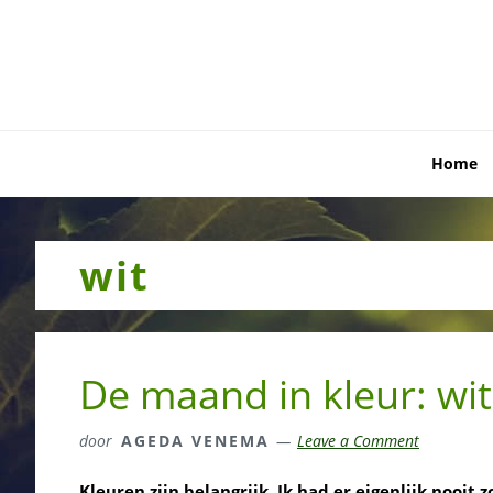
Skip
Skip
Skip
to
to
to
primary
main
primary
navigation
content
sidebar
Home
wit
De maand in kleur: wit
door
AGEDA VENEMA
Leave a Comment
Kleuren zijn belangrijk. Ik had er eigenlijk nooit 