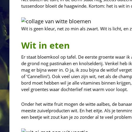
tussendoor bloeit de haagwinde. Kortom: het is wit in 
Wit is geen kleur, net zo min als zwart. Wit is licht, en 
Wit in eten
Er staat bloemkool op tafel. De eerste groente waar ik 
de grond nog pastinaken en knolselderij. Venkel heb ik d
mag er bijna weer in. O ja, ik zou bijna de witlof verg
of ‘Cannellini’). Ook veel uien zijn wit, net als de cham
bord moet hebben wil je alle vitamines binnen krijgen,
veel groentes waar dochterlief niet warm voor loopt.
Onder het witte fruit mogen de witte aalbes, de banaan
meeste zuivelproducten wit. En het eitje. Als je tenmin
een beetje wit zout kan je zo zonder al te veel probleme