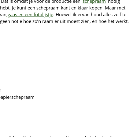
Dat is omdat je voor de productie een ‘
schepraam
’ nodig
ig hebt. Je kunt een schepraam kant en klaar kopen. Maar met
van
gaas en een fotolijstje
. Hoewel ik ervan houd alles zelf te
 geen notie hoe zo’n raam er uit moest zien, en hoe het werkt.
n
 papierschepraam