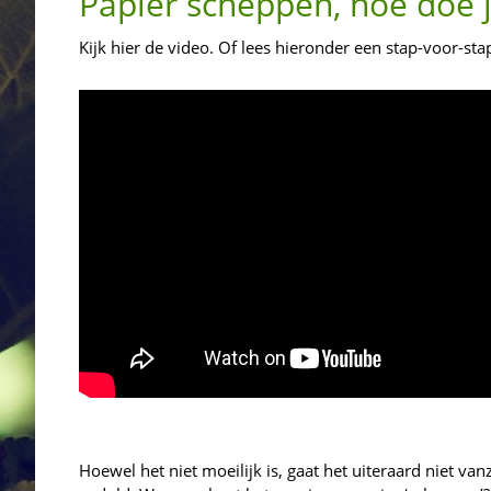
Papier scheppen, hoe doe j
Kijk hier de video. Of lees hieronder een stap-voor-st
Hoewel het niet moeilijk is, gaat het uiteraard niet van