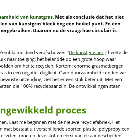
aamheid van kunstgras
. Met als conclusie dat het niet
len van kunstgras bleek nog een heikel punt. En een
hergebruiken. Daarom nu de vraag: hoe circulair is
n Zembla me deed verafschuwen. ‘
De kunstgrasberg
’ heette de
ruik naar toe ging: het belandde op een grote hoop waar
loofden om het te recyclen. Kortom: enorme grasmatbergen
gras in een negatief daglicht. Over duurzaamheid konden we
bewuste uitzending, ziet het er een stuk beter uit. Met een
atten die 100% recyclebaar zijn. De ontwikkelingen staan
ingewikkeld proces
men. Laat me beginnen met de nieuwe recyclefabriek. Het
n mat bestaat uit verschillende soorten plastic: polypropyleen
ecyclen, moeten deze stoffen eerst van elkaar gescheiden