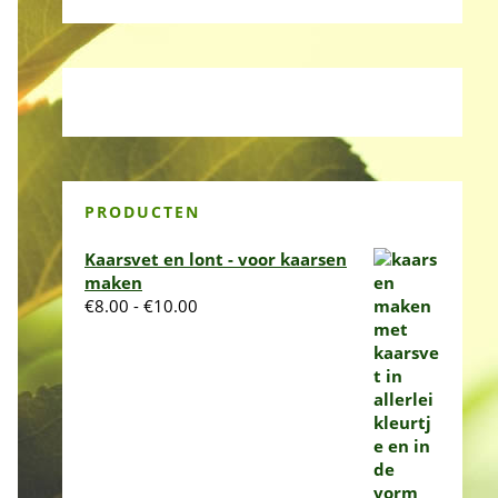
PRODUCTEN
Kaarsvet en lont - voor kaarsen
maken
Prijsklasse:
€
8.00
-
€
10.00
€8.00
tot
€10.00