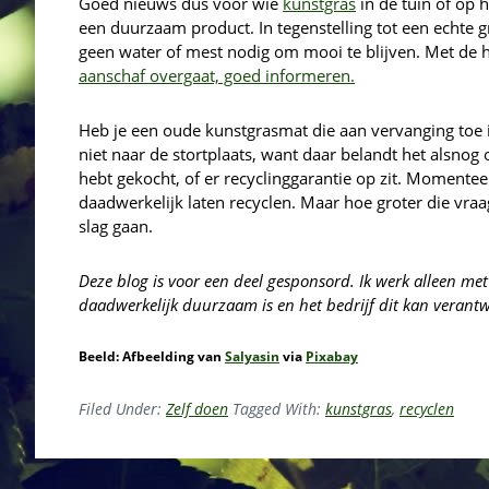
Goed nieuws dus voor wie
kunstgras
in de tuin of op h
een duurzaam product. In tegenstelling tot een echte g
geen water of mest nodig om mooi te blijven. Met de h
aanschaf overgaat, goed informeren.
Heb je een oude kunstgrasmat die aan vervanging toe is
niet naar de stortplaats, want daar belandt het alsnog 
hebt gekocht, of er recyclinggarantie op zit. Momentee
daadwerkelijk laten recyclen. Maar hoe groter die vraa
slag gaan.
Deze blog is voor een deel gesponsord. Ik werk alleen me
daadwerkelijk duurzaam is en het bedrijf dit kan verant
Beeld: Afbeelding van
Salyasin
via
Pixabay
Filed Under:
Zelf doen
Tagged With:
kunstgras
,
recyclen