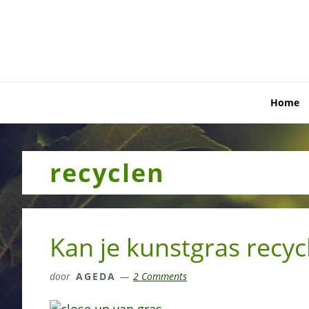
Skip
Skip
Skip
to
to
to
primary
main
primary
navigation
content
sidebar
Home
recyclen
Kan je kunstgras recyc
door
AGEDA
2 Comments