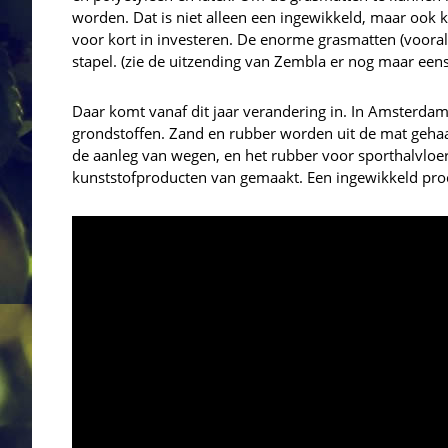
worden. Dat is niet alleen een ingewikkeld, maar ook k
voor kort in investeren. De enorme grasmatten (vooral
stapel. (zie de uitzending van Zembla er nog maar eens
Daar komt vanaf dit jaar verandering in. In Amsterdam v
grondstoffen. Zand en rubber worden uit de mat gehaa
de aanleg van wegen, en het rubber voor sporthalvlo
kunststofproducten van gemaakt. Een ingewikkeld proces