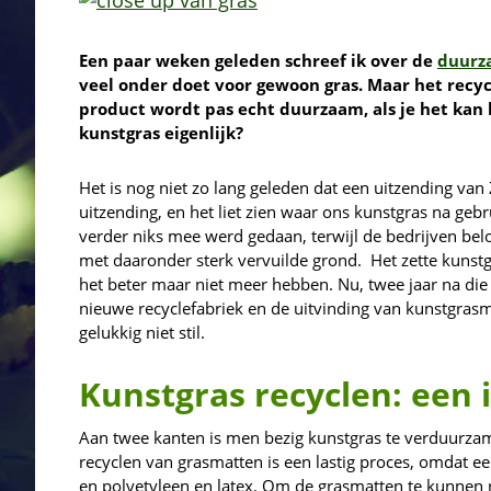
Een paar weken geleden schreef ik over de
duurz
veel onder doet voor gewoon gras. Maar het recyc
product wordt pas echt duurzaam, als je het kan 
kunstgras eigenlijk?
Het is nog niet zo lang geleden dat een uitzending va
uitzending, en het liet zien waar ons kunstgras na geb
verder niks mee werd gedaan, terwijl de bedrijven be
met daaronder sterk vervuilde grond. Het zette kunst
het beter maar niet meer hebben. Nu, twee jaar na die 
nieuwe recyclefabriek en de uitvinding van kunstgrasm
gelukkig niet stil.
Kunstgras recyclen: een 
Aan twee kanten is men bezig kunstgras te verduurza
recyclen van grasmatten is een lastig proces, omdat ee
en polyetyleen en latex. Om de grasmatten te kunnen r