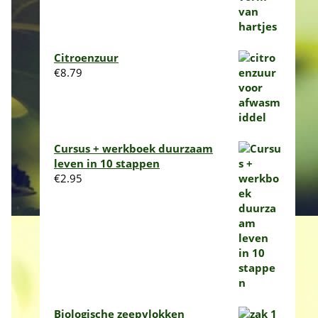
Citroenzuur
€
8.79
Cursus + werkboek duurzaam
leven in 10 stappen
€
2.95
Biologische zeepvlokken