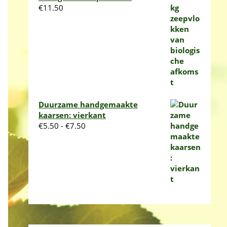
€
11.50
Duurzame handgemaakte
kaarsen: vierkant
Prijsklasse:
€
5.50
-
€
7.50
€5.50
tot
€7.50