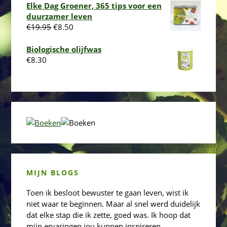
Elke Dag Groener, 365 tips voor een
duurzamer leven
Oorspronkelijke
Huidige
€
19.95
€
8.50
prijs
prijs
was:
is:
Biologische olijfwas
€19.95.
€8.50.
€
8.30
MIJN BLOGS
Toen ik besloot bewuster te gaan leven, wist ik
niet waar te beginnen. Maar al snel werd duidelijk
dat elke stap die ik zette, goed was. Ik hoop dat
mijn ervaringen jou kunnen inspireren.