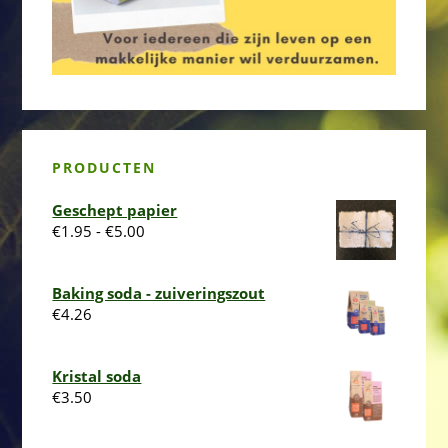
PRODUCTEN
Geschept papier
Prijsklasse:
€
1.95
-
€
5.00
€1.95
tot
Baking soda - zuiveringszout
€5.00
€
4.26
Kristal soda
€
3.50