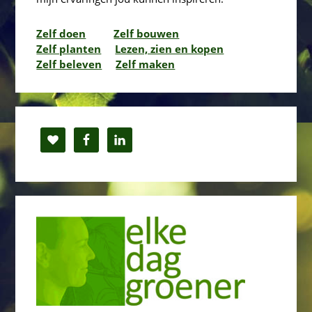
Zelf doen
Zelf bouwen
Zelf planten
Lezen, zien en kopen
Zelf beleven
Zelf maken