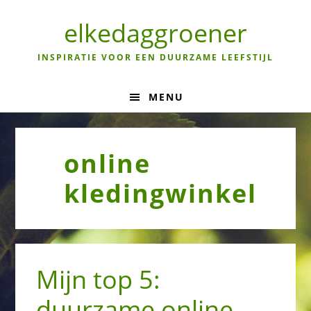
Skip
Skip
Skip
to
to
to
elkedaggroener
primary
main
primary
navigation
content
sidebar
INSPIRATIE VOOR EEN DUURZAME LEEFSTIJL
MENU
online
kledingwinkel
Mijn top 5:
duurzame online